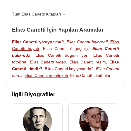
kez evlendi. Böylece İsviçre'ye taşınan yazar son
yirmi yılını
Zürih
'te geçirdi ve
14 Ağustos
1994
Tüm Elias Canetti Kitapları ›››
yılında burada toprağa verildi. Canetti, vasiyeti
üzerine ünlü yazar
James Joyce
'un yanına
Elias Canetti İçin Yapılan Aramalar
gömüldü.
Nobel Ödülü
dahil bir çok ödülün de sahibi olan
Elias Canetti yaşıyor mu?
,
Elias Canetti biyografi
,
Elias
Canetti hayatı
,
Elias Canetti özgeçmişi
,
Elias Canetti
usta yazar 20. yüzyılın toplum ve insan psikolojisine
hakkında
,
Elias Canetti doğum yeri
,
Elias Canetti
ışık tutan bir çok değerli eser bırakmıştır.
fotoğraf
,
Elias Canetti video
,
Elias Canetti resim
,
Elias
Canetti kimdir?
,
Elias Canetti kaç yaşında?
,
Elias Canetti
nereli
,
Elias Canetti memleketi
,
Elias Canetti albümleri
"insan, tek bir insanda tüm
dünyanın mutsuzluğunu
yakalayabilir ve o insandan
İlgili Biyografiler
vazgeçmediği sürece hiçbir şeyden
vazgeçilmiş değildir ve o insan
soluk aldığı sürece dünya da soluk
alır"