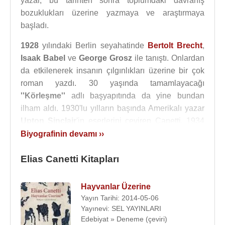
yazar, bu tarihten sonra toplumdaki davranış
bozuklukları üzerine yazmaya ve araştırmaya
başladı.
1928
yılındaki Berlin seyahatinde
Bertolt Brecht
,
Isaak Babel
ve
George Grosz
ile tanıştı. Onlardan
da etkilenerek insanın çılgınlıkları üzerine bir çok
roman yazdı. 30 yaşında tamamlayacağı
''Körleşme''
adlı başyapıtında da yine bundan
ilham aldı. 1930'lu yılların başında Amerikalı yazar
Upton Sinclair
'in eserlerini çeviren Canetti, 1934
yılında kendisi gibi yazar olan
Veza Taubner-
Biyografinin devamı ››
Calderon'la
evlendi. Bu sırada
''Düğün''
ve
''Kibir
Elias Canetti Kitapları
Komedisi''
isimli iki tiyatro oyunu yazdı. ''Kibir
Komedisi'', absürd tiyatronun ilk örneklerinden biri
olarak görüldü.
Hayvanlar Üzerine
Yayın Tarihi: 2014-05-06
Yayınevi: SEL YAYINLARI
"insanın sevdiği, güzel yüz değil,
Edebiyat » Deneme (çeviri)