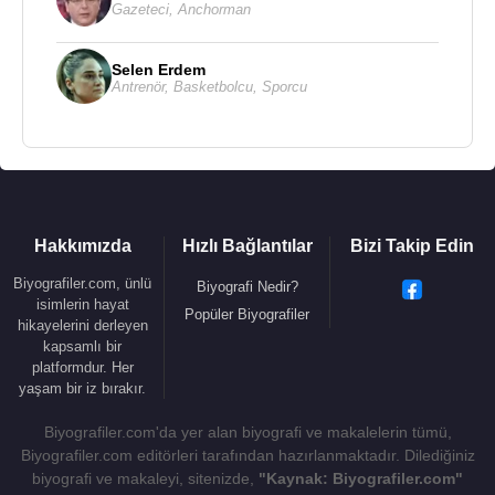
Gazeteci
,
Anchorman
Selen Erdem
Antrenör
,
Basketbolcu
,
Sporcu
Hakkımızda
Hızlı Bağlantılar
Bizi Takip Edin
Biyografiler.com, ünlü
Biyografi Nedir?
isimlerin hayat
Popüler Biyografiler
hikayelerini derleyen
kapsamlı bir
platformdur. Her
yaşam bir iz bırakır.
Biyografiler.com'da yer alan biyografi ve makalelerin tümü,
Biyografiler.com editörleri tarafından hazırlanmaktadır. Dilediğiniz
biyografi ve makaleyi, sitenizde,
"Kaynak: Biyografiler.com"