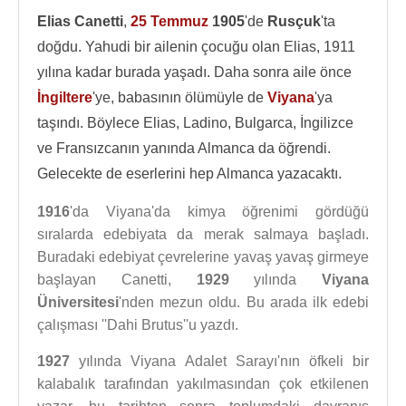
Elias Canetti
,
25 Temmuz
1905
'de
Rusçuk
'ta
doğdu. Yahudi bir ailenin çocuğu olan Elias, 1911
yılına kadar burada yaşadı. Daha sonra aile önce
İngiltere
'ye, babasının ölümüyle de
Viyana
'ya
taşındı. Böylece Elias, Ladino, Bulgarca, İngilizce
ve Fransızcanın yanında Almanca da öğrendi.
Gelecekte de eserlerini hep Almanca yazacaktı.
1916
'da Viyana'da kimya öğrenimi gördüğü
sıralarda edebiyata da merak salmaya başladı.
Buradaki edebiyat çevrelerine yavaş yavaş girmeye
başlayan Canetti,
1929
yılında
Viyana
Üniversitesi
'nden mezun oldu. Bu arada ilk edebi
çalışması ''Dahi Brutus''u yazdı.
1927
yılında Viyana Adalet Sarayı'nın öfkeli bir
kalabalık tarafından yakılmasından çok etkilenen