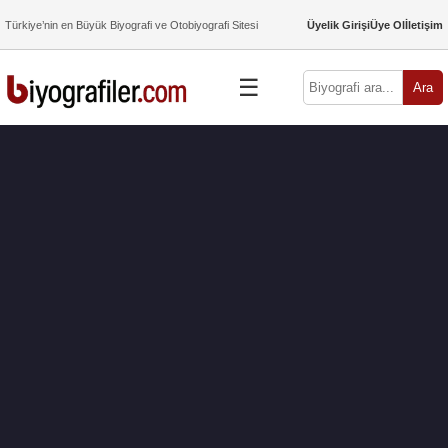
Türkiye’nin en Büyük Biyografi ve Otobiyografi Sitesi
Üyelik Girişi
Üye Ol
İletişim
☰
Ara