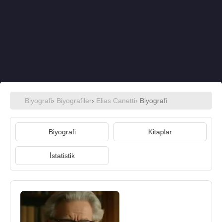
Biyografi
›
Biyografiler
›
Elias Canetti
› Biyografi
Biyografi
Kitaplar
İstatistik