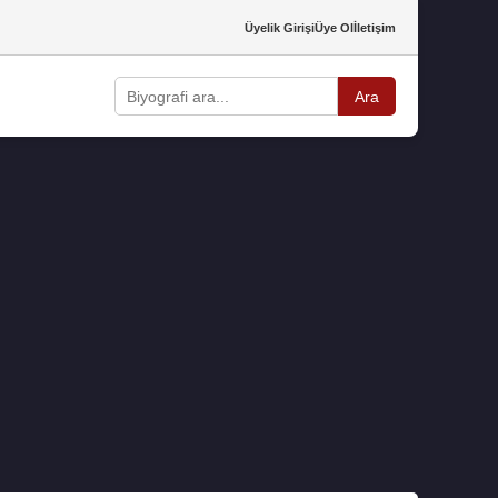
Üyelik Girişi
Üye Ol
İletişim
Ara