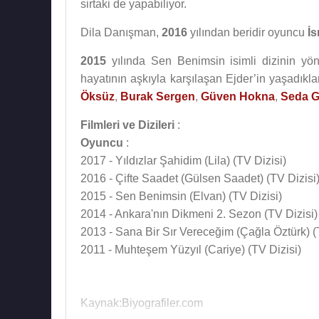
sirtaki de yapabiliyor.
Dila Danışman,
2016
yılından beridir oyuncu
İ
2015
yılında Sen Benimsin isimli dizinin yö
hayatının aşkıyla karşılaşan Ejder’in yaşadıklar
Öksüz
,
Burak Sergen
,
Güven Hokna
,
Seda 
Filmleri ve Dizileri
:
Oyuncu
:
2017 - Yıldızlar Şahidim (Lila) (TV Dizisi)
2016 - Çifte Saadet (Gülsen Saadet) (TV Dizisi
2015 - Sen Benimsin (Elvan) (TV Dizisi)
2014 - Ankara'nın Dikmeni 2. Sezon (TV Dizisi)
2013 - Sana Bir Sır Vereceğim (Çağla Öztürk) (
2011 - Muhteşem Yüzyıl (Cariye) (TV Dizisi)
Kaynak:Biyografiler.com