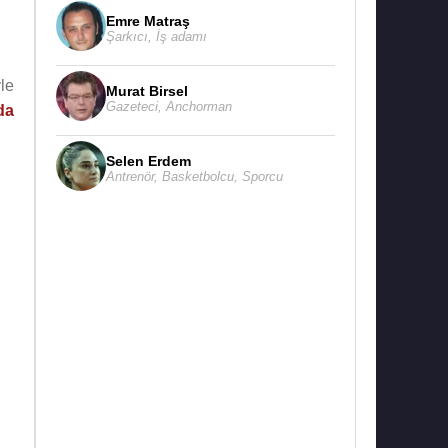
Emre Matraş
Şarkıcı
,
İş adamı
le
Murat Birsel
Gazeteci
,
Anchorman
da
Selen Erdem
Antrenör
,
Basketbolcu
,
Sporcu