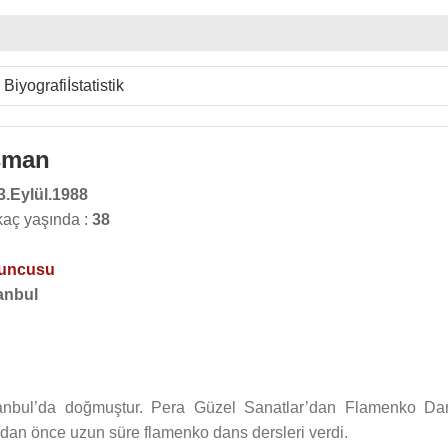
Biyografi
İstatistik
şman
3.Eylül.1988
aç yaşında :
38
yuncusu
anbul
tanbul’da doğmuştur. Pera Güzel Sanatlar’dan Flamenko Da
n önce uzun süre flamenko dans dersleri verdi.