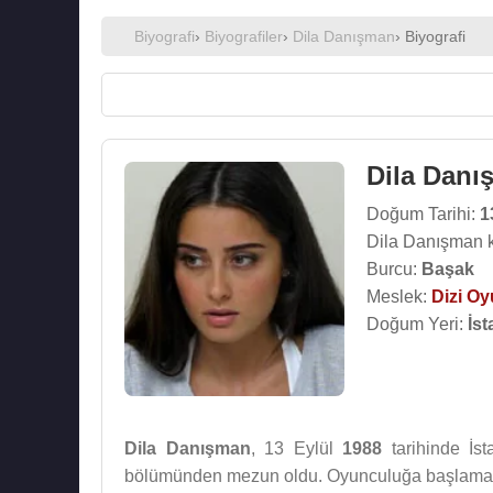
Biyografi
›
Biyografiler
›
Dila Danışman
› Biyografi
Dila Danı
Doğum Tarihi:
1
Dila Danışman k
Burcu:
Başak
Meslek:
Dizi O
Doğum Yeri:
İst
Dila Danışman
, 13 Eylül
1988
tarihinde İs
bölümünden mezun oldu. Oyunculuğa başlamada