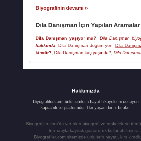
Biyografinin devamı ››
Dila Danışman İçin Yapılan Aramalar
Dila Danışman yaşıyor mu?
,
Dila Danışman biyog
hakkında
,
Dila Danışman doğum yeri
,
Dila Danışma
kimdir?
,
Dila Danışman kaç yaşında?
,
Dila Danışman
Hakkımızda
Biyografiler.com, ünlü isimlerin hayat hikayelerini derleyen
kapsamlı bir platformdur. Her yaşam bir iz bırakır.
Biyografiler.com'da yer alan biyografi ve makalelerin tümü,
formatıyla kaynak göstererek kullanabilirsiniz.
Biyografiler.com sitemizde ünlülerin hayatı, kim kimdir, 