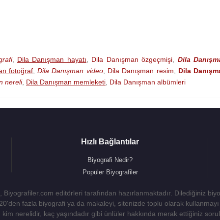
rafi
,
Dila Danışman hayatı
,
Dila Danışman özgeçmişi
,
Dila Danışm
n fotoğraf
,
Dila Danışman video
,
Dila Danışman resim
,
Dila Danışm
 nereli
,
Dila Danışman memleketi
,
Dila Danışman albümleri
Hızlı Bağlantılar
Biyografi Nedir?
Popüler Biyografiler
 Biyografiler.com editörleri tarafından hazırlanmaktadır. Dilediğiniz biy
 20'den fazla biyografi ya da makaleyi, sitenizde toplu olarak kullanma
kim nerelidir, kaç yaşındadır gibi ünlüler hakkında merak ettiğiniz sorulara