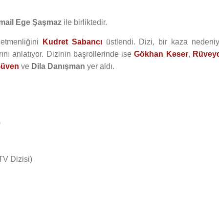
smail Ege Şaşmaz
ile birliktedir.
netmenliğini
Kudret Sabancı
üstlendi. Dizi, bir kaza nedeniy
ını anlatıyor. Dizinin başrollerinde ise
Gökhan Keser
,
Rüvey
Güven
ve
Dila Danışman
yer aldı.
)
TV Dizisi)