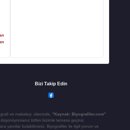
an
an
Bizi Takip Edin
ografi ve makaleyi, sitenizde,
"Kaynak: Biyografiler.com"
yı düşünüyorsanız lütfen bizimle temasa geçiniz.
 yanıtlar bulabilirsiniz. Biyografiler ile ilgili yorum ve