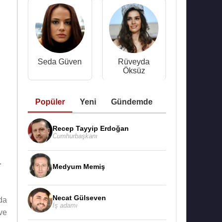
Seda Güven
Rüveyda
Öksüz
Popüler
Yeni
Gündemde
Recep Tayyip Erdoğan
Cumhurbaşkanı
r
Medyum Memiş
Necat Gülseven
da
İş adamı
ve