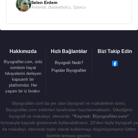
Selen Erdem
Antrenör
,
Basketbolcu
,
Sporcu
Hakkımızda
Hızlı Bağlantılar
Bizi Takip Edin
Biyografiler.com, ünlü
Biyografi Nedir?
isimlerin hayat
Popüler Biyografiler
hikayelerini derleyen
kapsamlı bir
platformdur. Her
yaşam bir iz bırakır.
Biyografiler.com'da yer alan biyografi ve makalelerin tümü,
Biyografiler.com editörleri tarafından hazırlanmaktadır. Dilediğiniz
biyografi ve makaleyi, sitenizde,
"Kaynak: Biyografiler.com"
formatıyla kaynak göstererek kullanabilirsiniz. 20'den fazla biyografi ya
da makaleyi, sitenizde toplu olarak kullanmayı düşünüyorsanız lütfen
bizimle temasa geçiniz.