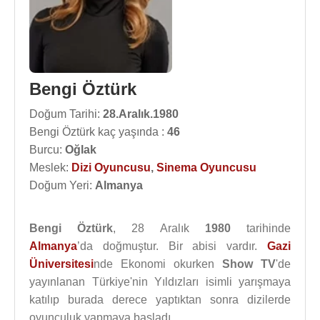
Bengi Öztürk
Doğum Tarihi:
28.Aralık.1980
Bengi Öztürk kaç yaşında :
46
Burcu:
Oğlak
Meslek:
Dizi Oyuncusu
,
Sinema Oyuncusu
Doğum Yeri:
Almanya
Bengi Öztürk
, 28 Aralık
1980
tarihinde
Almanya
’da doğmuştur. Bir abisi vardır.
Gazi
Üniversitesi
nde Ekonomi okurken
Show TV
'de
yayınlanan Türkiye'nin Yıldızları isimli yarışmaya
katılıp burada derece yaptıktan sonra dizilerde
oyunculuk yapmaya başladı.