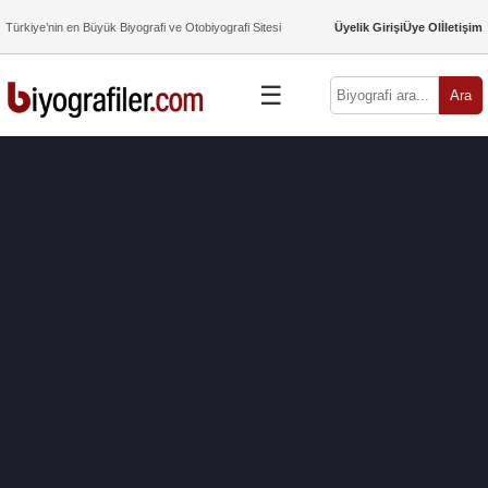
Türkiye’nin en Büyük Biyografi ve Otobiyografi Sitesi
Üyelik Girişi
Üye Ol
İletişim
☰
Ara