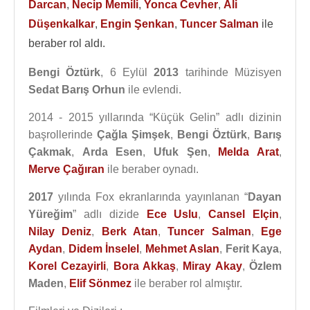
Darcan
,
Necip Memili
,
Yonca Cevher
,
Ali
Düşenkalkar
,
Engin Şenkan
,
Tuncer Salman
ile
beraber rol aldı.
Bengi Öztürk
, 6 Eylül
2013
tarihinde Müzisyen
Sedat Barış Orhun
ile evlendi.
2014 - 2015 yıllarında “Küçük Gelin” adlı dizinin
başrollerinde
Çağla Şimşek
,
Bengi Öztürk
,
Barış
Çakmak
,
Arda Esen
,
Ufuk Şen
,
Melda Arat
,
Merve Çağıran
ile beraber oynadı.
2017
yılında Fox ekranlarında yayınlanan “
Dayan
Yüreğim
” adlı dizide
Ece Uslu
,
Cansel Elçin
,
Nilay Deniz
,
Berk Atan
,
Tuncer Salman
,
Ege
Aydan
,
Didem İnselel
,
Mehmet Aslan
,
Ferit Kaya
,
Korel Cezayirli
,
Bora Akkaş
,
Miray Akay
,
Özlem
Maden
,
Elif Sönmez
ile beraber rol almıştır.