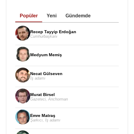
Popüler
Yeni
Gündemde
Recep Tayyip Erdoğan
Cumhurbaşkanı
Medyum Memiş
Necat Gülseven
İş adamı
Murat Birsel
Gazeteci
,
Anchorman
Emre Matraş
Şarkıcı
,
İş adamı