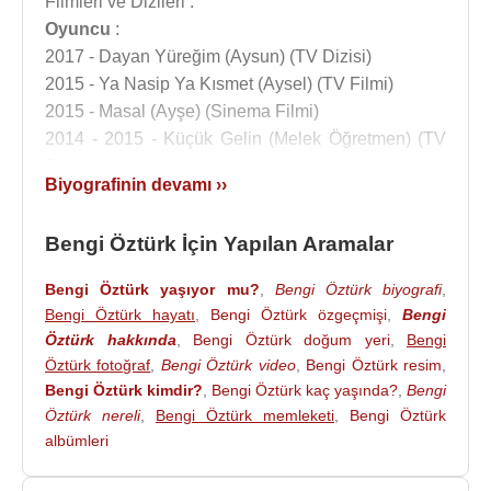
Filmleri ve Dizileri :
Oyuncu
:
2017 - Dayan Yüreğim (Aysun) (TV Dizisi)
2015 - Ya Nasip Ya Kısmet (Aysel) (TV Filmi)
2015 - Masal (Ayşe) (Sinema Filmi)
2014 - 2015 - Küçük Gelin (Melek Öğretmen) (TV
Dizisi)
Biyografinin devamı ››
2013 - Küçük Kıyamet (TV Dizisi)
2012 - 2013 - Dila Hanım (Savcı Canan) (TV Dizisi)
Bengi Öztürk İçin Yapılan Aramalar
2012 - 2014 - Yalan Dünya (TV Dizisi)
2011 - İnsan Aldandı (Aysun) (TV Dizisi)
Bengi Öztürk yaşıyor mu?
,
Bengi Öztürk biyografi
,
2011 - Farklı Boyut (Rol Adı Ekle) (TV Dizisi)
Bengi Öztürk hayatı
,
Bengi Öztürk özgeçmişi
,
Bengi
2010 - Mükemmel Çift (Şeyda Ayancık) (TV Dizisi)
Öztürk hakkında
,
Bengi Öztürk doğum yeri
,
Bengi
2010 - Kızım Nerede (Canan) (TV Dizisi)
Öztürk fotoğraf
,
Bengi Öztürk video
,
Bengi Öztürk resim
,
2009 - Canım Ailem (Sevin) (TV Dizisi)
Bengi Öztürk kimdir?
,
Bengi Öztürk kaç yaşında?
,
Bengi
2007 - Sessiz Fırtına (Dilara Sancaktar) (TV Dizisi)
Öztürk nereli
,
Bengi Öztürk memleketi
,
Bengi Öztürk
2007 - Büyük Buluşma 4. Sezon (Sezen Öğretmen)
albümleri
(TV Dizisi)