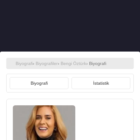
Biyografi
›
Biyografiler
›
Bengi Öztürk
› Biyografi
Biyografi
İstatistik