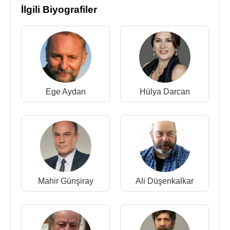
2005 - 2006 - Şöhret (Yeşim) (TV Dizisi)
İlgili Biyografiler
2005 - Kapıları Açmak (Melis) (TV Dizisi)
2005 - Dönme Dolap (TV Dizisi)
2005 - Beşinci Boyut (Savcı Filiz) (TV Dizisi)
2004 - Hoşgeldin Hayat (Serap) (Sinema Filmi)
Kaynak:Biyografiler.com
Ege Aydan
Hülya Darcan
Mahir Günşiray
Ali Düşenkalkar