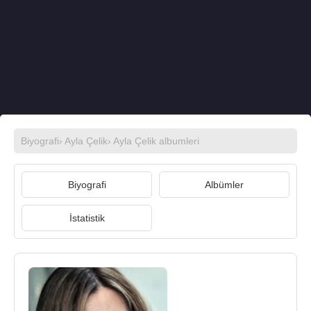
Biyografi
›
Ayla Çelik
›
Ayla Çelik albumleri
Biyografi
Albümler
İstatistik