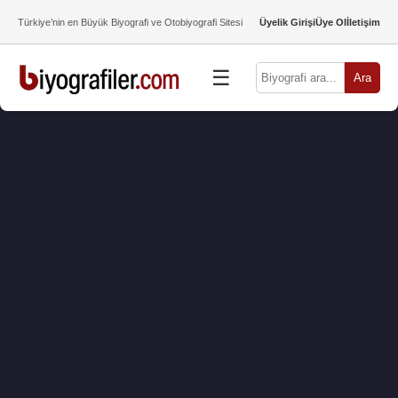
Türkiye’nin en Büyük Biyografi ve Otobiyografi Sitesi
Üyelik Girişi
Üye Ol
İletişim
☰
Ara