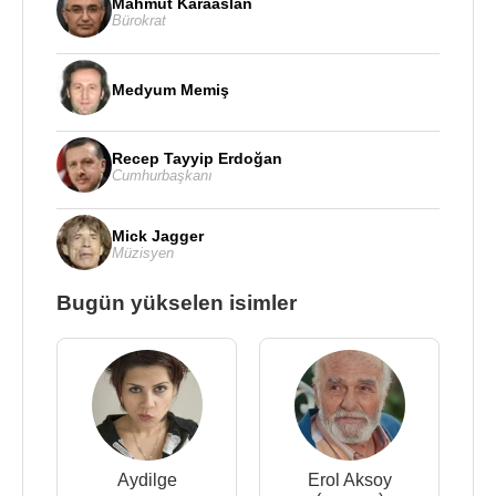
Mahmut Karaaslan
Bürokrat
Medyum Memiş
Recep Tayyip Erdoğan
Cumhurbaşkanı
Mick Jagger
Müzisyen
Bugün yükselen isimler
Aydilge
Erol Aksoy