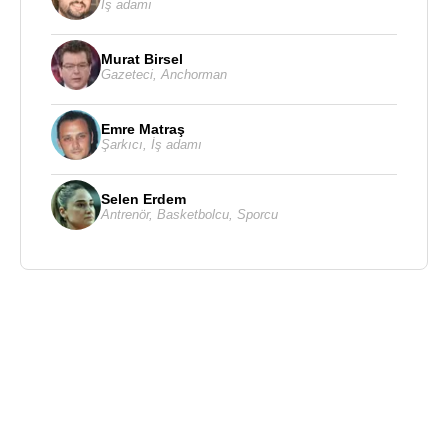
İş adamı
Murat Birsel
Gazeteci
,
Anchorman
Emre Matraş
Şarkıcı
,
İş adamı
Selen Erdem
Antrenör
,
Basketbolcu
,
Sporcu