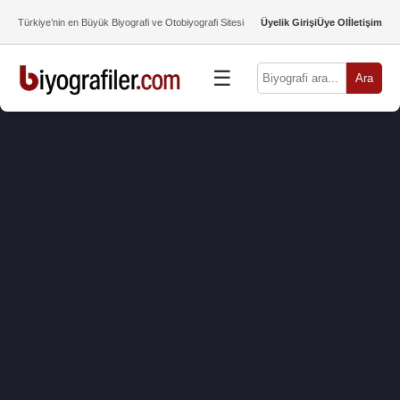
Türkiye’nin en Büyük Biyografi ve Otobiyografi Sitesi
Üyelik Girişi
Üye Ol
İletişim
☰
Ara