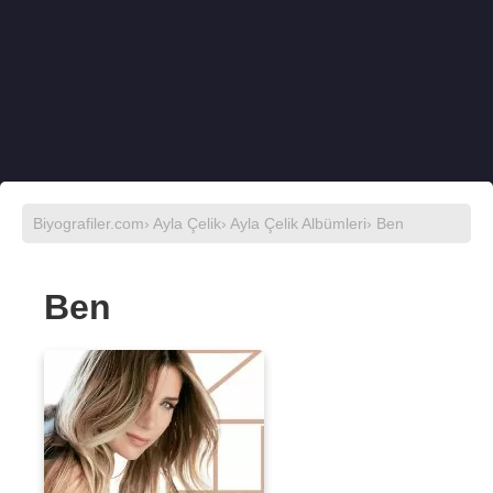
Biyografiler.com
›
Ayla Çelik
›
Ayla Çelik Albümleri
› Ben
Ben