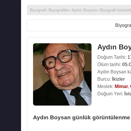
Biyografi
›
Biyografiler
›
Aydın Boysan
› Biyografi İstatisti
Biyogra
Aydın Bo
Doğum Tarihi:
1
Ölüm tarihi:
05.
Aydın Boysan ka
Burcu:
İkizler
Meslek:
Mimar
,
Doğum Yeri:
İst
Aydın Boysan günlük görüntülenme is