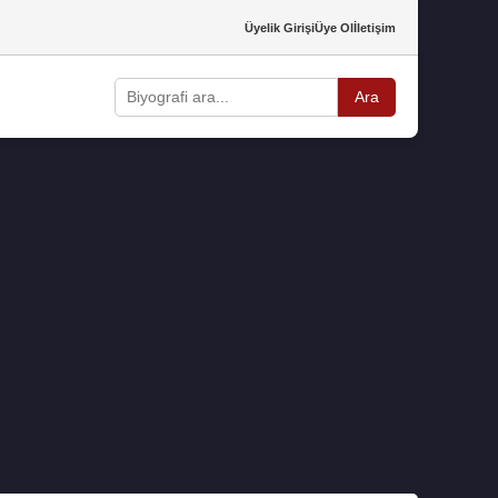
Üyelik Girişi
Üye Ol
İletişim
Ara