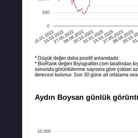
500
0
01.01.2023
08.08.2022
01
15.03.2022
08.08.2023
15.03.2023
20.10.2022
27.05.2022
20.10.2
01.01.2022
27.05.2023
* Düşük değer daha positif anlamdadır.
* BioRank değeri Biyografiler.com tarafından kiş
sonunda görüntülenme sayısına göre çoktan aza b
derecesi bulunur. Son 30 güne ait ortalama sıra
Aydın Boysan günlük görüntül
10,000