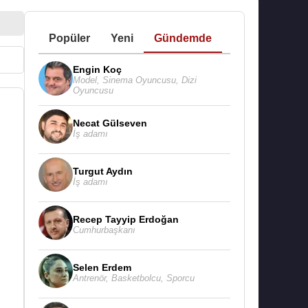
Popüler
Yeni
Gündemde
Engin Koç
Model
,
Sinema Oyuncusu
,
Dizi
Oyuncusu
Necat Gülseven
İş adamı
Turgut Aydın
İş adamı
Recep Tayyip Erdoğan
Cumhurbaşkanı
Selen Erdem
Antrenör
,
Basketbolcu
,
Sporcu