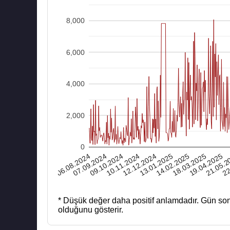
8,000
6,000
4,000
2,000
0
06.08.2024
10.11.2024
14.02.2025
21.05.2
09.10.2024
13.01.2025
19.04.2025
18.03.2025
22
07.09.2024
12.12.2024
* Düşük değer daha positif anlamdadır.
Gün son
olduğunu gösterir.