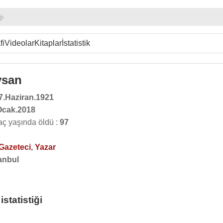
ği
fi
Videolar
Kitaplar
İstatistik
ysan
7.Haziran.1921
Ocak.2018
ç yaşında öldü :
97
Gazeteci
,
Yazar
anbul
tatistiği