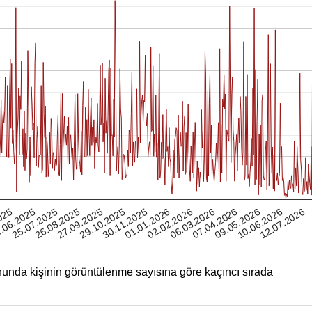
10.06.2026
025
26.08.2025
30.11.2025
06.03.2026
25.07.2025
29.10.2025
02.02.2026
09.05.2026
.06.2025
27.09.2025
01.01.2026
07.04.2026
12.07.2026
unda kişinin görüntülenme sayısına göre kaçıncı sırada