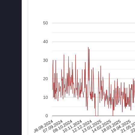
50
40
30
20
10
0
06.08.2024
14.02.2025
13.01.2025
12.12.2024
22
10.11.2024
21.05.2
09.10.2024
19.04.2025
07.09.2024
18.03.2025