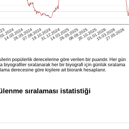
19.10.2024
15.03.2026
26.05.2024
20.10.2025
.01.2024
26.05.2025
31.12.2024
27.05.2026
07.08.2024
01.01.2026
14.03.2024
08.08.2025
023
14.03.2025
ilerin popülerlik derecelerine göre verilen bir puandır. Her gün
iyografiler sıralanarak her bir biyografi için günlük sıralama
lama derecesine göre kişilere ait biorank hesaplanır.
enme sıralaması istatistiği