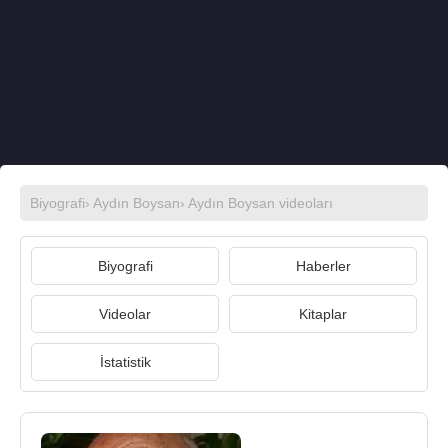
Biyografi
›
Aydın Boysan
›
Aydın Boysan videoları
Biyografi
Haberler
Videolar
Kitaplar
İstatistik