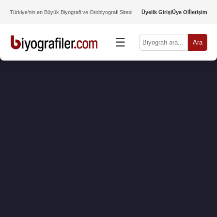
Türkiye’nin en Büyük Biyografi ve Otobiyografi Sitesi
Üyelik Girişi
Üye Ol
İletişim
☰
Ara