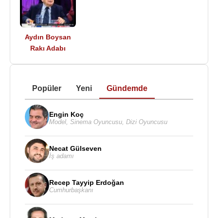
Aydın Boysan
Rakı Adabı
Popüler
Yeni
Gündemde
Engin Koç
Model
,
Sinema Oyuncusu
,
Dizi Oyuncusu
Necat Gülseven
İş adamı
Recep Tayyip Erdoğan
Cumhurbaşkanı