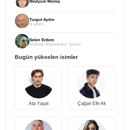
Medyum Memiş
Turgut Aydın
İş adamı
Selen Erdem
Antrenör
,
Basketbolcu
,
Sporcu
Bugün yükselen isimler
Ata Yaşat
Çağan Efe Ak