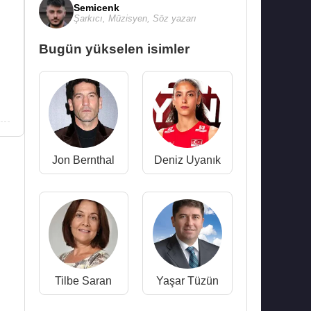
Semicenk
Şarkıcı
,
Müzisyen
,
Söz yazarı
Bugün yükselen isimler
Jon Bernthal
Deniz Uyanık
Tilbe Saran
Yaşar Tüzün