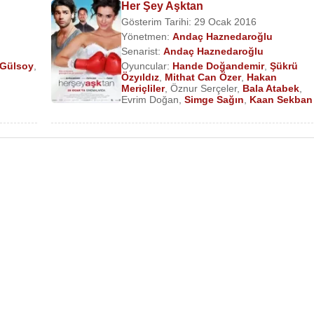
Her Şey Aşktan
Gösterim Tarihi: 29 Ocak 2016
Yönetmen:
Andaç Haznedaroğlu
Senarist:
Andaç Haznedaroğlu
 Gülsoy
,
Oyuncular:
Hande Doğandemir
,
Şükrü
n
Özyıldız
,
Mithat Can Özer
,
Hakan
Meriçliler
,
Öznur Serçeler
,
Bala Atabek
,
Evrim Doğan
,
Simge Sağın
,
Kaan Sekban