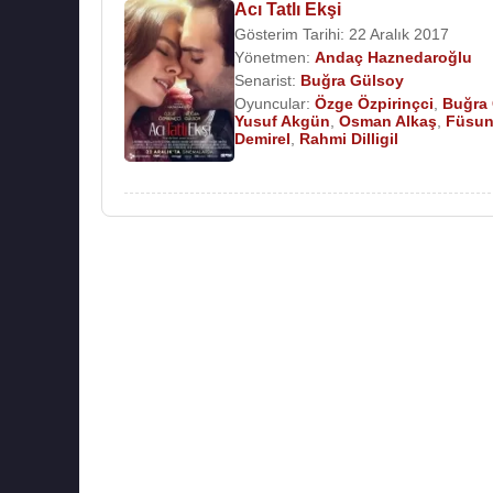
Acı Tatlı Ekşi
Gösterim Tarihi: 22 Aralık 2017
Yönetmen:
Andaç Haznedaroğlu
Senarist:
Buğra Gülsoy
Oyuncular:
Özge Özpirinçci
,
Buğra
Yusuf Akgün
,
Osman Alkaş
,
Füsu
Demirel
,
Rahmi Dilligil