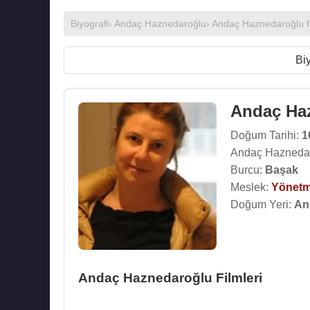
Biyografi
›
Andaç Haznedaroğlu
›
Andaç Haznedaroğlu fi
Biy
Andaç Ha
Doğum Tarihi:
1
Andaç Haznedar
Burcu:
Başak
Meslek:
Yönet
Doğum Yeri:
An
Andaç Haznedaroğlu Filmleri