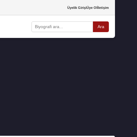
Üyelik Girişi
Üye Ol
İletişim
Ara