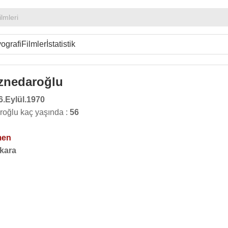
lmleri
ografi
Filmler
İstatistik
znedaroğlu
6.Eylül.1970
oğlu kaç yaşında :
56
men
kara