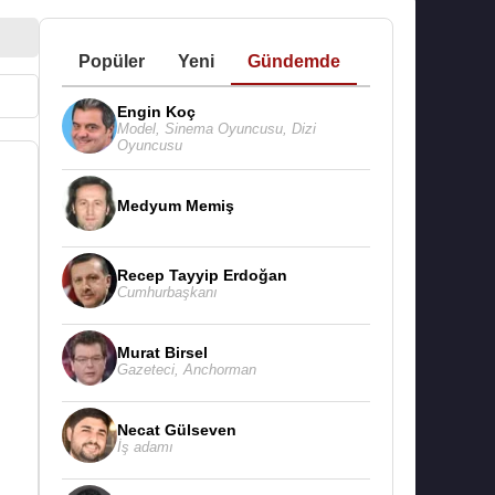
Popüler
Yeni
Gündemde
Engin Koç
Model
,
Sinema Oyuncusu
,
Dizi
Oyuncusu
Medyum Memiş
Recep Tayyip Erdoğan
Cumhurbaşkanı
Murat Birsel
Gazeteci
,
Anchorman
Necat Gülseven
İş adamı