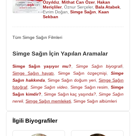
Özyıldız
,
Mithat Can Özer
,
Hakan
2019 - As Bayrakları (single)
Meriçliler
,
Öznur Serçeler
,
Bala Atabek
,
2021 - Sevmek Yüzünden (single)
Evrim Doğan
,
Simge Sağın
,
Kaan
Sekban
2022 - Ne Güzel (single)
2023 - Aşkın Olayım (single)
Tüm Simge Sağın Filmleri
Filmleri
:
2021 - Üç Kuruş (1 bölüm) (Simge)(Tv Dizisi)
Simge Sağın İçin Yapılan Aramalar
2016 -
Her Şey Aşktan
(Simge) (Sinema Filmi )
Simge Sağın yaşıyor mu?
,
Simge Sağın biyografi
,
Simge Sağın hayatı
,
Simge Sağın özgeçmişi
,
Simge
Kaynak:Biyografiler.com
Sağın hakkında
,
Simge Sağın doğum yeri
,
Simge Sağın
fotoğraf
,
Simge Sağın video
,
Simge Sağın resim
,
Simge
Sağın kimdir?
,
Simge Sağın kaç yaşında?
,
Simge Sağın
nereli
,
Simge Sağın memleketi
,
Simge Sağın albümleri
İlgili Biyografiler