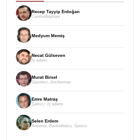
Recep Tayyip Erdoğan
Cumhurbaşkanı
Medyum Memiş
Necat Gülseven
İş adamı
Murat Birsel
Gazeteci
,
Anchorman
Emre Matraş
Şarkıcı
,
İş adamı
Selen Erdem
Antrenör
,
Basketbolcu
,
Sporcu