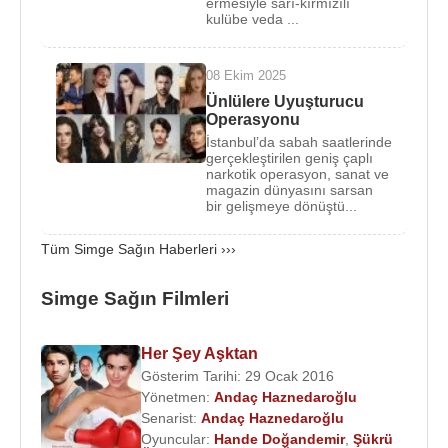
ermesiyle sarı-kırmızılı
Ersay Üner
ve Simge tarafından hazırlandı.
kulübe veda ...
Simge Sağın
, aranjör
Ozan Bayraşa
ile 2014
08 Ekim 2025
yılından 2018 yılına kadar birlikte oldu.
Simge
Ünlülere Uyuşturucu
Sağın
, 2020 yılından beri Aytaç Özgümüş ile birlikte
Operasyonu
iken 2022 yılında ayrıldılar.
İstanbul’da sabah saatlerinde
gerçekleştirilen geniş çaplı
Simge Sağın
, 2019 yılında
Ozan Doğulu
'nun 130
narkotik operasyon, sanat ve
magazin dünyasını sarsan
Bpm Kreşendo albümünde yer alan "Ne Zamandır"
bir gelişmeye dönüştü...
adlı şarkıyı seslendirdi.
Tüm Simge Sağın Haberleri ›››
Albümleri :
2011 - Yeni Çıktı
Simge Sağın Filmleri
2014 - Bip Bip (single)
2015 - Miş Miş (single)
Her Şey Aşktan
2016 - Yankı (single)
Gösterim Tarihi: 29 Ocak 2016
2016 - Kamera
Yönetmen:
Andaç Haznedaroğlu
2017 - Prens & Prenses (single)
Senarist:
Andaç Haznedaroğlu
2018 - Ben Bazen
Oyuncular:
Hande Doğandemir
,
Şükrü