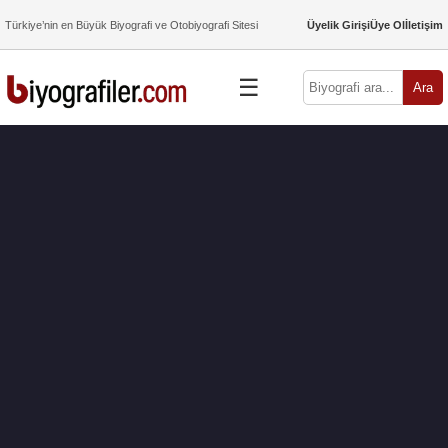
Türkiye’nin en Büyük Biyografi ve Otobiyografi Sitesi
Üyelik Girişi
Üye Ol
İletişim
☰
Ara