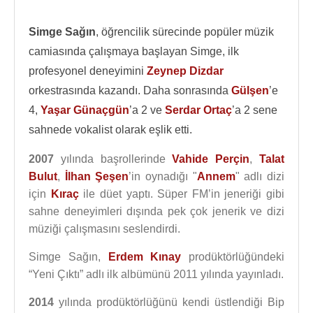
Simge Sağın
, öğrencilik sürecinde popüler müzik
camiasında çalışmaya başlayan Simge, ilk
profesyonel deneyimini
Zeynep Dizdar
orkestrasında kazandı. Daha sonrasında
Gülşen
’e
4,
Yaşar Günaçgün
’a 2 ve
Serdar Ortaç
’a 2 sene
sahnede vokalist olarak eşlik etti.
2007
yılında başrollerinde
Vahide Perçin
,
Talat
Bulut
,
İlhan Şeşen
’in oynadığı "
Annem
" adlı dizi
için
Kıraç
ile düet yaptı. Süper FM’in jeneriği gibi
sahne deneyimleri dışında pek çok jenerik ve dizi
müziği çalışmasını seslendirdi.
Simge Sağın,
Erdem Kınay
prodüktörlüğündeki
“Yeni Çıktı” adlı ilk albümünü 2011 yılında yayınladı.
2014
yılında prodüktörlüğünü kendi üstlendiği Bip