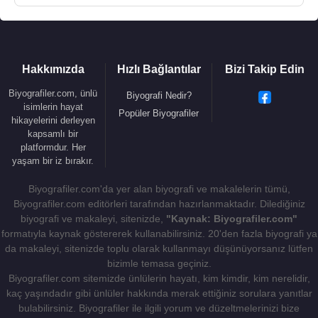
Hakkımızda
Hızlı Bağlantılar
Bizi Takip Edin
Biyografiler.com, ünlü
Biyografi Nedir?
isimlerin hayat
Popüler Biyografiler
hikayelerini derleyen
kapsamlı bir
platformdur. Her
yaşam bir iz bırakır.
Biyografiler.com'da yer alan biyografi ve makalelerin tümü,
Biyografiler.com editörleri tarafından hazırlanmaktadır. Dilediğiniz
biyografi ve makaleyi, sitenizde,
"Kaynak: Biyografiler.com"
formatıyla kaynak göstererek kullanabilirsiniz. 20'den fazla biyografi ya
da makaleyi, sitenizde toplu olarak kullanmayı düşünüyorsanız lütfen
bizimle temasa geçiniz.
Biyografiler.com sitemizde ünlülerin hayatı, kim kimdir, kim nerelidir,
kaç yaşındadır gibi ünlüler hakkında merak ettiğiniz sorulara yanıtlar
bulabilirsiniz. Biyografiler ile ilgili yorum ve düzeltmelerinizi bize