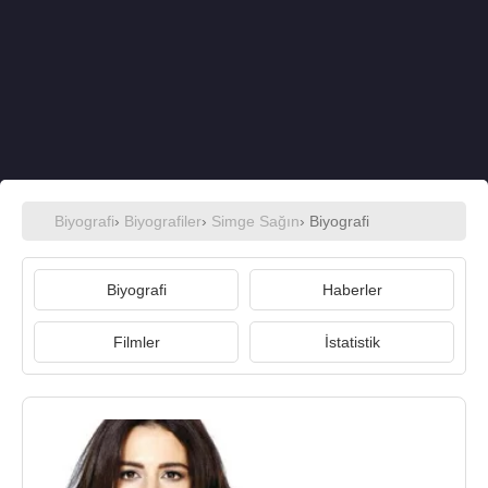
Biyografi
›
Biyografiler
›
Simge Sağın
› Biyografi
Biyografi
Haberler
Filmler
İstatistik