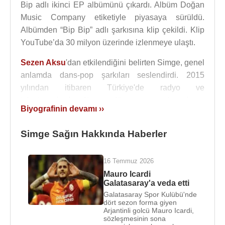
Bip adlı ikinci EP albümünü çıkardı. Albüm Doğan
Music Company etiketiyle piyasaya sürüldü.
Albümden “Bip Bip” adlı şarkısına klip çekildi. Klip
YouTube’da 30 milyon üzerinde izlenmeye ulaştı.
Sezen Aksu
'dan etkilendiğini belirten Simge, genel
anlamda dans-pop şarkıları seslendirdi. 2015
yılından itibaren Türkiye'de radyo ve
televizyonlarda dönem dönem en çok çalınan
Biyografinin devamı ››
şarkıcı oldu.
2015
Simge Sağın Hakkında Haberler
yılında
Ozan Bayraşa
prodüktörlüğünde
Riff
Cohen
’in “Dans Mon Quartier” şarkısının Türkçe
sözlerle cover hali olan “Miş Miş” adlı ilk teklisini
16 Temmuz 2026
çıkardı. Tekli Doğan Music Company etiketiyle
Mauro Icardi
yayımlandı. Şarkı, Türkiye Resmî Listesi’nde 1
Galatasaray'a veda etti
Galatasaray Spor Kulübü'nde
numaraya kadar yükselmeyi başardı. 29 Ocak
dört sezon forma giyen
2016’da ikinci teklisi olan “Yankı”yı yayımladı.
Arjantinli golcü Mauro Icardi,
sözleşmesinin sona
Şarkının söz ve müziği
Sezen Aksu
,
Deniz Erten
,