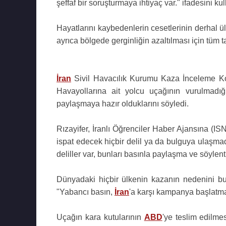
şeffaf bir soruşturmaya ihtiyaç var." ifadesini kul
Hayatlarını kaybedenlerin cesetlerinin derhal 
ayrıca bölgede gerginliğin azaltılması için tüm 
İran
Sivil Havacılık Kurumu Kaza İnceleme 
Havayollarına ait yolcu uçağının vurulmadığ
paylaşmaya hazır olduklarını söyledi.
Rızayifer, İranlı Öğrenciler Haber Ajansına (I
ispat edecek hiçbir delil ya da bulguya ulaşmad
deliller var, bunları basınla paylaşma ve söylent
Dünyadaki hiçbir ülkenin kazanın nedenini bu
"Yabancı basın,
İran
'a karşı kampanya başlatmak
Uçağın kara kutularının
ABD
'ye teslim edilme