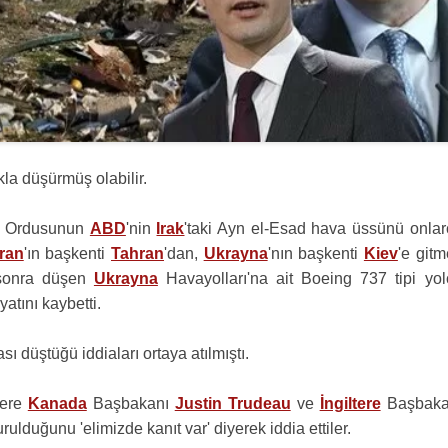
kla düşürmüş olabilir.
ı Ordusunun
ABD
'nin
Irak
'taki Ayn el-Esad hava üssünü onlar
İran
'ın başkenti
Tahran
'dan,
Ukrayna
'nın başkenti
Kiev
'e git
 sonra düşen
Ukrayna
Havayolları'na ait Boeing 737 tipi yol
atını kaybetti.
ı düştüğü iddiaları ortaya atılmıştı.
zere
Kanada
Başbakanı
Justin Trudeau
ve
İngiltere
Başbaka
rulduğunu 'elimizde kanıt var' diyerek iddia ettiler.