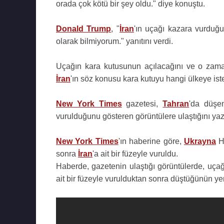
orada çok kötü bir şey oldu." diye konuştu.
Donald Trump
, "
İran
'ın uçağı kazara vurduğu
olarak bilmiyorum." yanıtını verdi.
Uçağın kara kutusunun açılacağını ve o zam
İran
'ın söz konusu kara kutuyu hangi ülkeye iste
New York Times
gazetesi,
Tahran
'da düş
vurulduğunu gösteren görüntülere ulaştığını yaz
New York Times
'ın haberine göre,
Ukrayna
Ha
sonra
İran
'a ait bir füzeyle vuruldu.
Haberde, gazetenin ulaştığı görüntülerde, uça
ait bir füzeyle vurulduktan sonra düştüğünün yer a