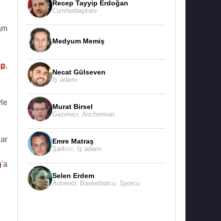
Recep Tayyip Erdoğan
Cumhurbaşkanı
am
Medyum Memiş
mp
,
Necat Gülseven
İş adamı
yle
Murat Birsel
Gazeteci
,
Anchorman
ar
Emre Matraş
Şarkıcı
,
İş adamı
n
'a
Selen Erdem
Antrenör
,
Basketbolcu
,
Sporcu