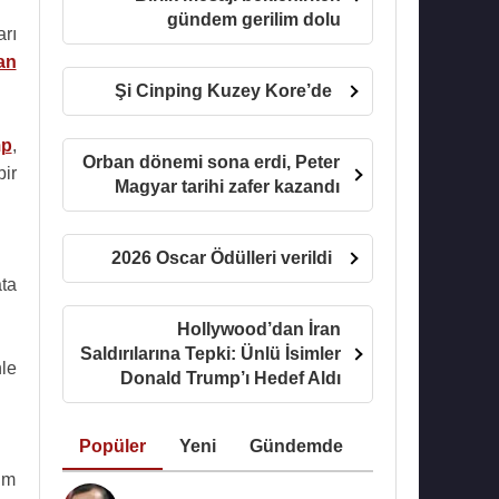
gündem gerilim dolu
arı
ran
Şi Cinping Kuzey Kore’de
mp
,
Orban dönemi sona erdi, Peter
ir
Magyar tarihi zafer kazandı
2026 Oscar Ödülleri verildi
ata
Hollywood’dan İran
Saldırılarına Tepki: Ünlü İsimler
le
Donald Trump’ı Hedef Aldı
Popüler
Yeni
Gündemde
ım