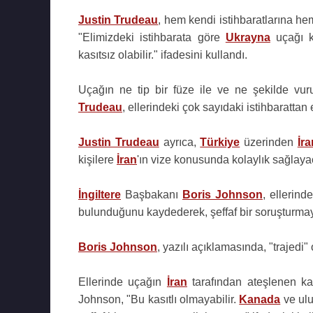
Justin Trudeau
, hem kendi istihbaratlarına hem
"Elimizdeki istihbarata göre
Ukrayna
uçağı k
kasıtsız olabilir." ifadesini kullandı.
Uçağın ne tip bir füze ile ve ne şekilde vur
Trudeau
, ellerindeki çok sayıdaki istihbarattan
Justin Trudeau
ayrıca,
Türkiye
üzerinden
İra
kişilere
İran
'ın vize konusunda kolaylık sağlayac
İngiltere
Başbakanı
Boris Johnson
, ellerind
bulunduğunu kaydederek, şeffaf bir soruşturmaya
Boris Johnson
, yazılı açıklamasında, "trajedi" o
Ellerinde uçağın
İran
tarafından ateşlenen ka
Johnson, "Bu kasıtlı olmayabilir.
Kanada
ve ulu