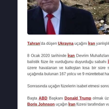
Tahran
'da düşen
Ukrayna
uçağını
İran
yanlışlı
8 Ocak 2020 tarihinde
İran
Devrim Muhafızlar
balistik füze ile vurduğunu duyurduğu sabahı
üzere havalanan ve kalkıştan kısa bir süre
uçağında bulunan 167 yolcu ve 9 mürettebat hay
Sonrasında uçağın füzelerin isabet etmesi sonras
Başta
ABD
Başkanı
Donald Trump
olmak ü
Boris Johnson
uçağın
İran
füzesi tarafından vu