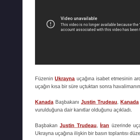
Füzenin
Ukrayna
uçağına isabet etmesinin ar
uçağın kısa bir süre uçtuktan sonra havalimanı
Kanada
Başbakanı
Justin Trudeau
,
Kanada
vurulduğuna dair kanıtlar olduğunu açıkladı.
Başbakan
Justin Trudeau
,
İran
üzerinde uça
Ukrayna uçağına ilişkin bir basın toplantısı düze