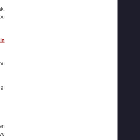
ak,
bu
in
 bu
lgi
en
 ve