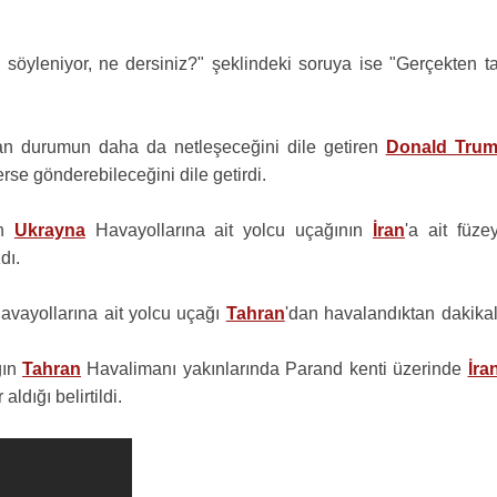
 söyleniyor, ne dersiniz?" şeklindeki soruya ise "Gerçekten t
an durumun daha da netleşeceğini dile getiren
Donald Tru
rse gönderebileceğini dile getirdi.
en
Ukrayna
Havayollarına ait yolcu uçağının
İran
'a ait füze
dı.
vayollarına ait yolcu uçağı
Tahran
'dan havalandıktan dakikal
ğın
Tahran
Havalimanı yakınlarında Parand kenti üzerinde
İra
ldığı belirtildi.