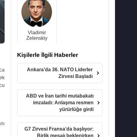
Vladimir
Zelenskiy
Kişilerle İlgili Haberler
Ankara’da 36. NATO Liderler
ca
Zirvesi Başladı
mek
cu
ABD ve İran tarihi mutabakatı
imzaladı: Anlaşma resmen
yürürlüğe girdi
nı
G7 Zirvesi Fransa’da başlıyor:
Birlik mesajı beklenirken