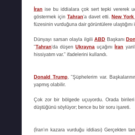
İran
ise bu iddialara çok sert tepki vererek uça
göstermek için
Tahran
'a davet etti.
New York
füzesinin vurduğuna dair görüntülere ulaştığını i
Dünyayı sarsan olayla ilgili
ABD
Başkanı
Don
"
Tahran
'da düşen
Ukrayna
uçağını
İran
yanlı
hissiyatım var." ifadelerini kullandı.
Donald Trump
, "Şüphelerim var. Başkalarının 
yapmış olabilir.
Çok zor bir bölgede uçuyordu. Orada birileri
düştüğünü söylüyor; bence bu bir soru işareti.
(İran'ın kazara vurduğu iddiası) Gerçekten ta