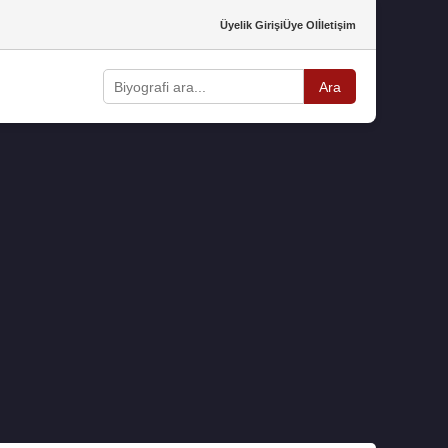
Üyelik Girişi
Üye Ol
İletişim
Ara