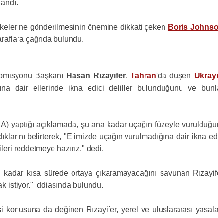
landı.
ülkelerine gönderilmesinin önemine dikkati çeken
Boris Johns
taraflara çağrıda bulundu.
Komisyonu Başkanı
Hasan Rızayifer
,
Tahran
'da düşen
Ukray
ına dair ellerinde ikna edici deliller bulunduğunu ve bunla
SNA) yaptığı açıklamada, şu ana kadar uçağın füzeyle vurulduğu
ıklarını belirterek, "Elimizde uçağın vurulmadığına dair ikna ed
ileri reddetmeye hazırız." dedi.
 kadar kısa sürede ortaya çıkaramayacağını savunan Rızayife
 istiyor." iddiasında bulundu.
si konusuna da değinen Rızayifer, yerel ve uluslararası yasala