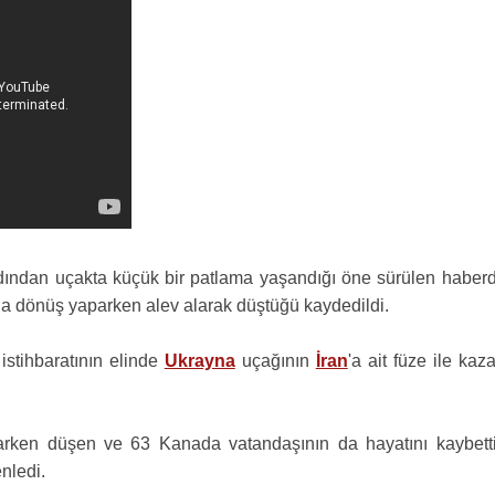
dından uçakta küçük bir patlama yaşandığı öne sürülen haberd
na dönüş yaparken alev alarak düştüğü kaydedildi.
istihbaratının elinde
Ukrayna
uçağının
İran
'a ait füze ile kaz
rken düşen ve 63 Kanada vatandaşının da hayatını kaybetti
nledi.