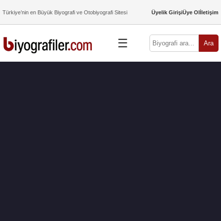
Türkiye’nin en Büyük Biyografi ve Otobiyografi Sitesi
Üyelik Girişi
Üye Ol
İletişim
☰
Ara