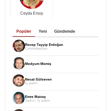
Ceyda Ersoy
Popüler
Yeni
Gündemde
Recep Tayyip Erdoğan
Cumhurbaşkanı
Medyum Memiş
Necat Gülseven
İş adamı
Emre Matraş
Şarkıcı
,
İş adamı