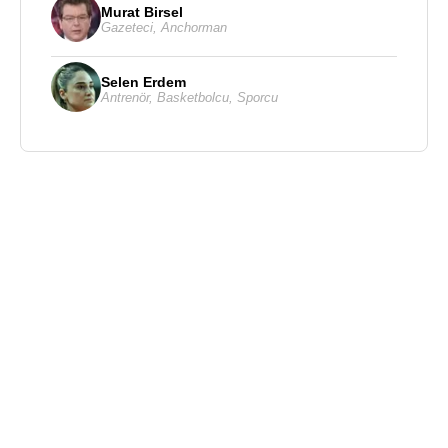
Murat Birsel
Gazeteci
,
Anchorman
Selen Erdem
Antrenör
,
Basketbolcu
,
Sporcu