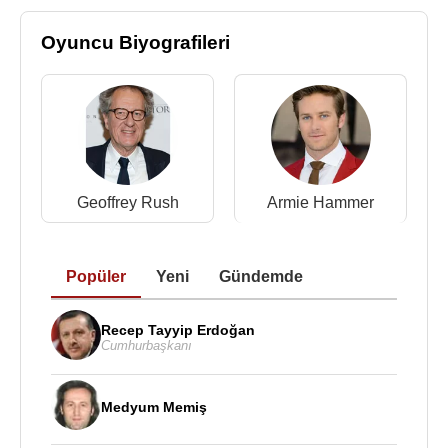
Oyuncu Biyografileri
Geoffrey Rush
Armie Hammer
Popüler
Yeni
Gündemde
Recep Tayyip Erdoğan
Cumhurbaşkanı
Medyum Memiş