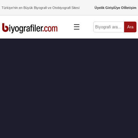
Türkiye’nin en Büyük Biyografi ve Otobiyografi Sitesi
Üyelik Girişi
Üye Ol
İletişim
☰
Ara