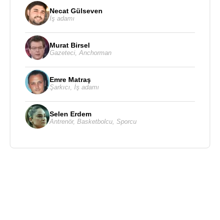
Necat Gülseven
İş adamı
Murat Birsel
Gazeteci
,
Anchorman
Emre Matraş
Şarkıcı
,
İş adamı
Selen Erdem
Antrenör
,
Basketbolcu
,
Sporcu