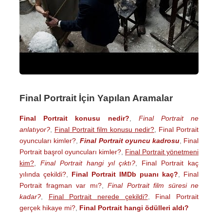
Final Portrait İçin Yapılan Aramalar
Final Portrait konusu nedir?
,
Final Portrait ne
anlatıyor?
,
Final Portrait film konusu nedir?
,
Final Portrait
oyuncuları kimler?
,
Final Portrait oyuncu kadrosu
,
Final
Portrait başrol oyuncuları kimler?
,
Final Portrait yönetmeni
kim?
,
Final Portrait hangi yıl çıktı?
,
Final Portrait kaç
yılında çekildi?
,
Final Portrait IMDb puanı kaç?
,
Final
Portrait fragman var mı?
,
Final Portrait film süresi ne
kadar?
,
Final Portrait nerede çekildi?
,
Final Portrait
gerçek hikaye mi?
,
Final Portrait hangi ödülleri aldı?