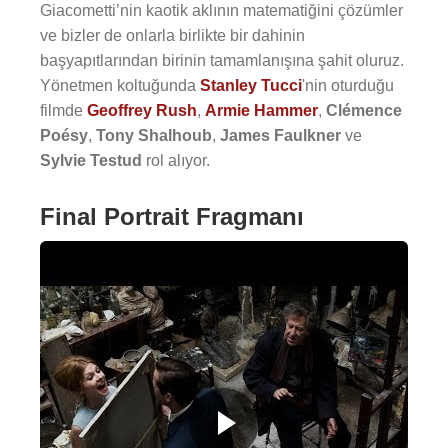
Giacometti’nin kaotik aklının matematiğini çözümler
ve bizler de onlarla birlikte bir dahinin
başyapıtlarından birinin tamamlanışına şahit oluruz.
Yönetmen koltuğunda
Stanley Tucci
'nin oturduğu
filmde
Geoffrey Rush
,
Armie Hammer
,
Clémence
Poésy
,
Tony Shalhoub
,
James Faulkner
ve
Sylvie Testud
rol alıyor.
Final Portrait Fragmanı