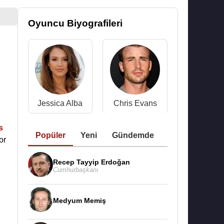
Oyuncu Biyografileri
Jessica Alba
Chris Evans
s
Popüler
Yeni
Gündemde
or
Recep Tayyip Erdoğan
Cumhurbaşkanı
Medyum Memiş