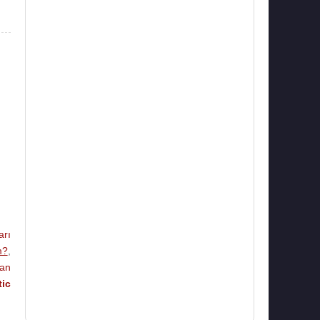
arı
m?
,
man
tic