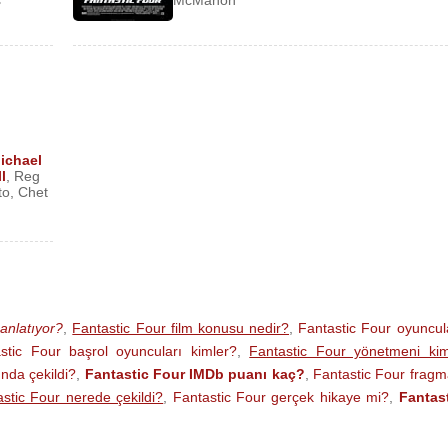
s
McMahon
ichael
l
,
Reg
to
,
Chet
anlatıyor?
,
Fantastic Four film konusu nedir?
,
Fantastic Four oyuncul
stic Four başrol oyuncuları kimler?
,
Fantastic Four yönetmeni ki
ında çekildi?
,
Fantastic Four IMDb puanı kaç?
,
Fantastic Four frag
stic Four nerede çekildi?
,
Fantastic Four gerçek hikaye mi?
,
Fantas