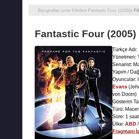
Biyografiler.com
›
Filmler
›
Fantastic Four (2005)
› Fi
Fantastic Four (2005)
Türkçe Adı:
Yönetmen:
Senarist:
Ma
Yapım / Dağ
Oyuncular:
Evans
(Joh
von Doom)
Gösterim Ta
Türü: Macera
Süre: 1 saat
Ülke:
ABD
Fragmanı İz