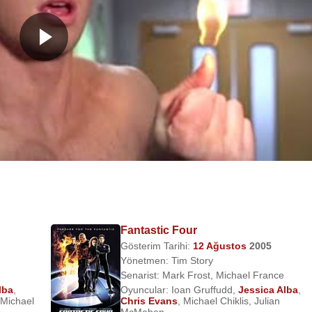
Fantastic Four
Gösterim Tarihi:
12 Ağustos
2005
Yönetmen:
Tim Story
Senarist:
Mark Frost
,
Michael France
lba
,
Oyuncular:
Ioan Gruffudd
,
Jessica Alba
,
Michael
Chris Evans
,
Michael Chiklis
,
Julian