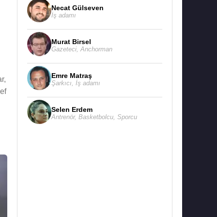
Necat Gülseven
İş adamı
Murat Birsel
Gazeteci
,
Anchorman
Emre Matraş
r,
Şarkıcı
,
İş adamı
ef
Selen Erdem
Antrenör
,
Basketbolcu
,
Sporcu