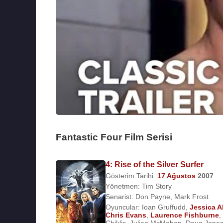
Fantastic Four Film Serisi
4: Rise of the Silver Surfer
Gösterim Tarihi:
17 Ağustos
2007
Yönetmen:
Tim Story
Senarist:
Don Payne
,
Mark Frost
Oyuncular:
Ioan Gruffudd
,
Jessica A
Chris Evans
,
Laurence Fishburne
,