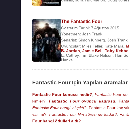
Chiklis
,
Julian McMahon
,
Doug Jone
The Fantastic Four
Gösterim Tarihi: 7 Ağustos 2015
Yönetmen:
Josh Trank
Senarist:
Simon Kinberg
,
Josh Trank
Oyuncular:
Miles Teller
,
Kate Mara
,
M
B. Jordan
,
Jamie Bell
,
Toby Kebbel
E. Cathey
,
Tim Blake Nelson
,
Han So
Hanks
Fantastic Four İçin Yapılan Aramalar
Fantastic Four konusu nedir?
,
Fantastic Four ne 
kimler?
,
Fantastic Four oyuncu kadrosu
,
Fanta
Fantastic Four hangi yıl çıktı?
,
Fantastic Four kaç yıl
var mı?
,
Fantastic Four film süresi ne kadar?
,
Fanta
Four hangi ödülleri aldı?