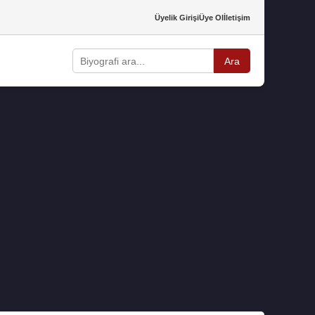
Üyelik Girişi
Üye Ol
İletişim
Ara