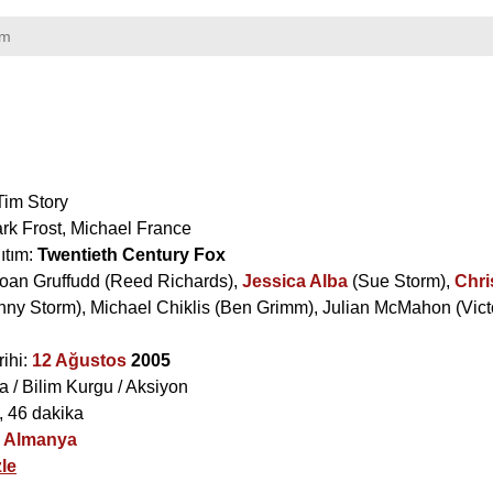
lm
Tim Story
rk Frost
,
Michael France
ıtım:
Twentieth Century Fox
Ioan Gruffudd
(Reed Richards),
Jessica Alba
(Sue Storm),
Chri
nny Storm),
Michael Chiklis
(Ben Grimm),
Julian McMahon
(Vict
rihi:
12 Ağustos
2005
 / Bilim Kurgu / Aksiyon
, 46 dakika
/
Almanya
le