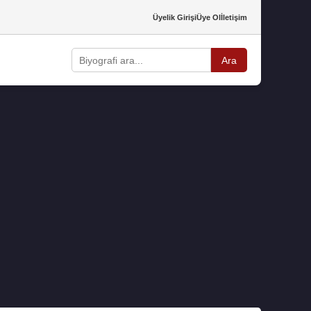
Üyelik Girişi
Üye Ol
İletişim
Ara