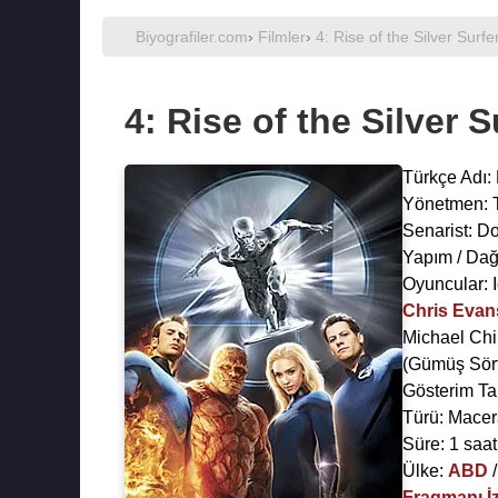
Biyografiler.com
›
Filmler
›
4: Rise of the Silver Surfe
4: Rise of the Silver S
Türkçe Adı:
Yönetmen:
Senarist:
Do
Yapım / Dağ
Oyuncular:
Chris Evan
Michael Chi
(Gümüş Sör
Gösterim Ta
Türü: Macera
Süre: 1 saat
Ülke:
ABD
Fragmanı İz