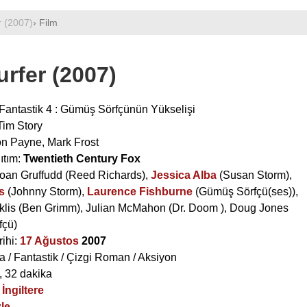
r (2007)
› Film
urfer (2007)
 Fantastik 4 : Gümüş Sörfçünün Yükselişi
Tim Story
n Payne
,
Mark Frost
ıtım:
Twentieth Century Fox
Ioan Gruffudd
(Reed Richards),
Jessica Alba
(Susan Storm),
s
(Johnny Storm),
Laurence Fishburne
(Gümüş Sörfçü(ses)),
klis
(Ben Grimm),
Julian McMahon
(Dr. Doom ),
Doug Jones
fçü)
rihi:
17 Ağustos
2007
 / Fantastik / Çizgi Roman / Aksiyon
, 32 dakika
/
İngiltere
le