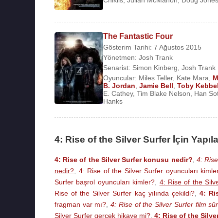
Chiklis
,
Julian McMahon
,
Doug Jone
The Fantastic Four
Gösterim Tarihi: 7 Ağustos 2015
Yönetmen:
Josh Trank
Senarist:
Simon Kinberg
,
Josh Trank
Oyuncular:
Miles Teller
,
Kate Mara
,
M
B. Jordan
,
Jamie Bell
,
Toby Kebbel
E. Cathey
,
Tim Blake Nelson
,
Han So
Hanks
4: Rise of the Silver Surfer İçin Yapı
4: Rise of the Silver Surfer konusu nedir?
,
4: Rise
nedir?
,
4: Rise of the Silver Surfer oyuncuları kimle
Surfer başrol oyuncuları kimler?
,
4: Rise of the Sil
Rise of the Silver Surfer kaç yılında çekildi?
,
4: Ri
fragman var mı?
,
4: Rise of the Silver Surfer film s
Silver Surfer gerçek hikaye mi?
,
4: Rise of the Silve