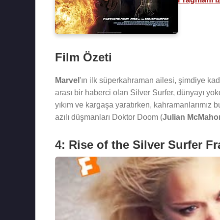
Film Özeti
Marvel
'ın ilk süperkahraman ailesi, şimdiye kada
arası bir haberci olan Silver Surfer, dünyayı yok
yıkım ve kargaşa yaratırken, kahramanlarımız bu
azılı düşmanları Doktor Doom (
Julian McMaho
4: Rise of the Silver Surfer 