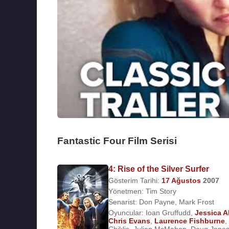
Fantastic Four Film Serisi
4: Rise of the Silver Surfer
Gösterim Tarihi:
17 Ağustos
2007
Yönetmen:
Tim Story
Senarist:
Don Payne
,
Mark Frost
Oyuncular:
Ioan Gruffudd
,
Jessica A
Chris Evans
,
Laurence Fishburne
,