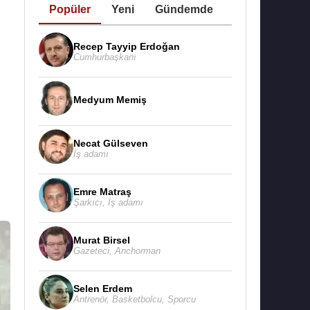
Popüler
Yeni
Gündemde
Recep Tayyip Erdoğan
Cumhurbaşkanı
Medyum Memiş
Necat Gülseven
İş adamı
Emre Matraş
Şarkıcı
,
İş adamı
Murat Birsel
Gazeteci
,
Anchorman
Selen Erdem
Antrenör
,
Basketbolcu
,
Sporcu