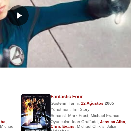
Fantastic Four
Gösterim Tarihi:
12 Ağustos
2005
Yönetmen:
Tim Story
Senarist:
Mark Frost
,
Michael France
lba
,
Oyuncular:
Ioan Gruffudd
,
Jessica Alba
,
Michael
Chris Evans
,
Michael Chiklis
,
Julian