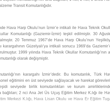
lzeme Transit Komutanlığıdır.
nde Hava Harp Okulu’nun İzmir’e intikali ile Hava Teknik Okul
lar Komutanlığı (Gaziemir-İzmir) teşkil edilmiştir. 30 Ağust
 almıştır. 20 Temmuz 1967’de Hava Harp Okulu’nun Yeşilköy
ı karargahının Güzelyalı’ya intikali sonucu 1969’da Gaziemir’
rulmuştur. 1999 yılında Hava Teknik Okullar Komutanlığı’nın a
mutanlığı olarak değişmiştir.
anlığı’nın karargahı İzmir’dedir. Bu komutanlık, Türk Ha
sonel eğitimini en üst seviyede sağlayacak ve harekat görevler
eşidi seviyede birlik komutanlıkları ve kurum amirliklerind
 bağlıları; 2 nci Ana Jet Üs Uçuş Eğitim Merkez K.lığı ile Ha
itim Merkezi K.lığı, Hava Lisan Okulu ve Hava Er Eğitim Tug