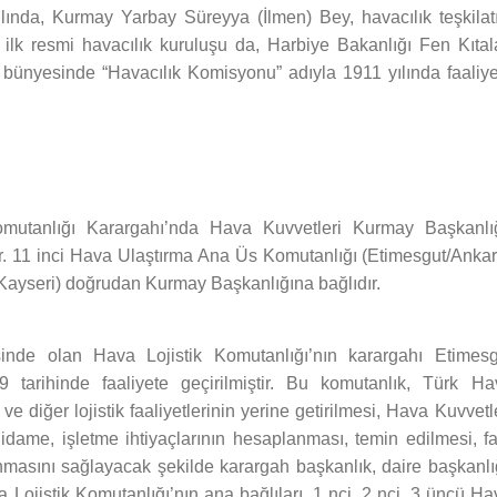
lında, Kurmay Yarbay Süreyya (İlmen) Bey, havacılık teşkilatı
lk resmi havacılık kuruluşu da, Harbiye Bakanlığı Fen Kıtala
 bünyesinde “Havacılık Komisyonu” adıyla 1911 yılında faaliye
mutanlığı Karargahı’nda Hava Kuvvetleri Kurmay Başkanlığ
r. 11 inci Hava Ulaştırma Ana Üs Komutanlığı (Etimesgut/Ankar
Kayseri) doğrudan Kurmay Başkanlığına bağlıdır.
inde olan Hava Lojistik Komutanlığı’nın karargahı Etimesg
tarihinde faaliyete geçirilmiştir. Bu komutanlık, Türk Ha
ve diğer lojistik faaliyetlerinin yerine getirilmesi, Hava Kuvvetl
 idame, işletme ihtiyaçlarının hesaplanması, temin edilmesi, f
ılanmasını sağlayacak şekilde karargah başkanlık, daire başkanlı
Lojistik Komutanlığı’nın ana bağlıları, 1 nci, 2 nci, 3 üncü H