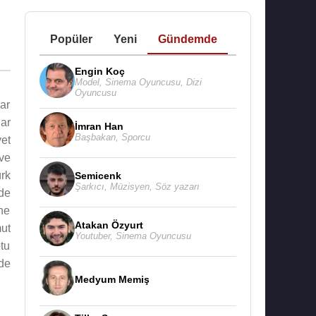
Popüler
Yeni
Gündemde
Engin Koç
Model
,
Sinema Oyuncusu
,
Dizi
Oyuncusu
ar
lar
İmran Han
Başbakan
,
Sporcu
yet
 ve
rk
Semicenk
Şarkıcı
,
Müzisyen
,
Söz yazarı
de
ne
Atakan Özyurt
ut
Youtuber
,
Sinema Oyuncusu
tu
de
Medyum Memiş