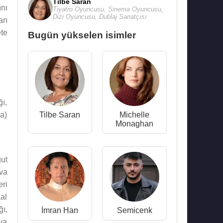
Tilbe Saran
nı
Tiyatro Oyuncusu
,
Sinema Oyuncusu
,
Dizi Oyuncusu
,
Dublaj Sanatçısı
rı
te
Bugün yükselen isimler
ı,
a)
Tilbe Saran
Michelle
Monaghan
ut
va
eri
aal
ğı,
İmran Han
Semicenk
ava