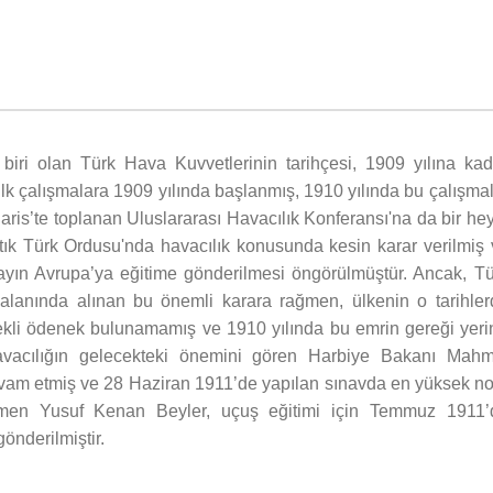
n biri olan Türk Hava Kuvvetlerinin tarihçesi, 1909 yılına kad
 ilk çalışmalara 1909 yılında başlanmış, 1910 yılında bu çalışma
Paris’te toplanan Uluslararası Havacılık Konferansı'na da bir he
artık Türk Ordusu'nda havacılık konusunda kesin karar verilmiş
bayın Avrupa’ya eğitime gönderilmesi öngörülmüştür. Ancak, Tü
alanında alınan bu önemli karara rağmen, ülkenin o tarihler
ekli ödenek bulunamamış ve 1910 yılında bu emrin gereği yeri
 havacılığın gelecekteki önemini gören Harbiye Bakanı Mahm
vam etmiş ve 28 Haziran 1911’de yapılan sınavda en yüksek no
ğmen Yusuf Kenan Beyler, uçuş eğitimi için Temmuz 1911’
önderilmiştir.