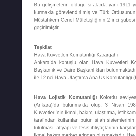
Bu gelişmelerin olduğu sıralarda yani 1911 yı
kurmakla görevlendirilmiş ve Türk Ordusunun i
Müstahkem Genel Müfettişliğinin 2 inci şubesi
geçirilmiştir.
Teşkilat
Hava Kuvvetleri Komutanlığı Karargahı
Ankara’da konuşlu olan Hava Kuvvetleri Ko
Başkanlık ve Daire Başkanlıkları bulunmaktadı
ile 12 nci Hava Ulaştırma Ana Üs Komutanlığı (
Hava Lojistik Komutanlığı
Kolordu seviyes
(Ankara)’da bulunmakta olup, 3 Nisan 1989 
Kuvvetleri’nin ikmal, bakım, ulaştırma, istihkam 
tarafından kullanılan bütün silah sistemlerinin
tutulması, altyapı ve tesis ihtiyaçlarının karş
ikmal bakım merkezlerinden oluşmaktadır. Hava 