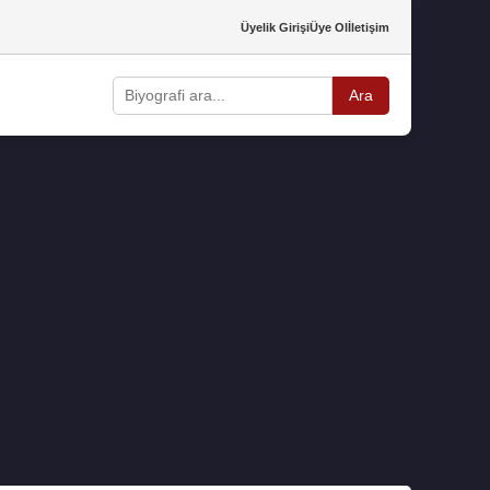
Üyelik Girişi
Üye Ol
İletişim
Ara