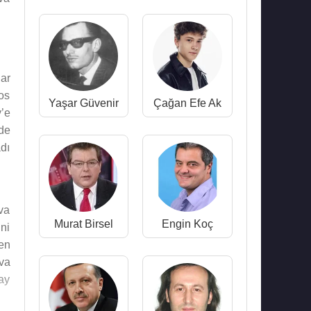
lar
os
Yaşar Güvenir
Çağan Efe Ak
’e
de
dı
va
Murat Birsel
Engin Koç
ini
en
va
ay