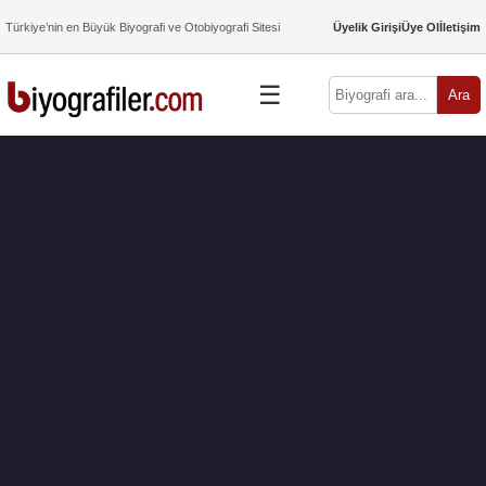
Türkiye’nin en Büyük Biyografi ve Otobiyografi Sitesi
Üyelik Girişi
Üye Ol
İletişim
☰
Ara