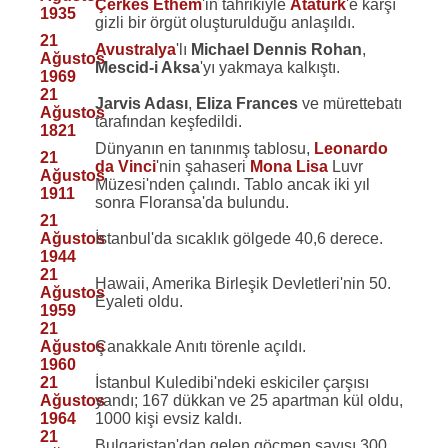
Çerkes Ethem
'in tahrikiyle
Atatürk
'e karşı
1935
gizli bir örgüt oluşturulduğu anlaşıldı.
21
Avustralya
'lı
Michael Dennis Rohan
,
Ağustos
Mescid-i Aksa
'yı yakmaya kalkıştı.
1969
21
Jarvis Adası
,
Eliza Frances
ve mürettebatı
Ağustos
tarafından keşfedildi.
1821
Dünyanın en tanınmış tablosu,
Leonardo
21
da Vinci
'nin şahaseri
Mona Lisa
Luvr
Ağustos
Müzesi'nden çalındı. Tablo ancak iki yıl
1911
sonra Floransa'da bulundu.
21
Ağustos
İstanbul'da sıcaklık gölgede 40,6 derece.
1944
21
Hawaii, Amerika Birleşik Devletleri'nin 50.
Ağustos
Eyaleti oldu.
1959
21
Ağustos
Çanakkale Anıtı törenle açıldı.
1960
21
İstanbul Kuledibi'ndeki eskiciler çarşısı
Ağustos
yandı; 167 dükkan ve 25 apartman kül oldu,
1964
1000 kişi evsiz kaldı.
21
Bulgaristan'dan gelen göçmen sayısı 300