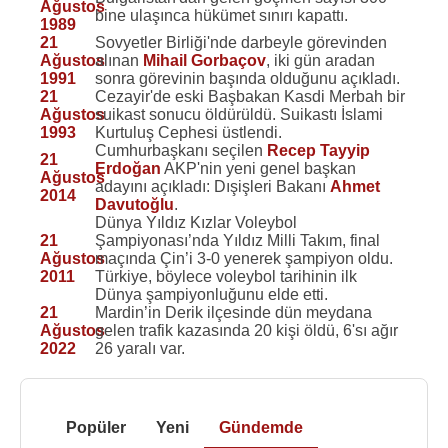
Ağustos
bine ulaşınca hükümet sınırı kapattı.
1989
21
Sovyetler Birliği'nde darbeyle görevinden
Ağustos
alınan
Mihail Gorbaçov
, iki gün aradan
1991
sonra görevinin başında olduğunu açıkladı.
21
Cezayir'de eski Başbakan Kasdi Merbah bir
Ağustos
suikast sonucu öldürüldü. Suikastı İslami
1993
Kurtuluş Cephesi üstlendi.
Cumhurbaşkanı seçilen
Recep Tayyip
21
Erdoğan
AKP'nin yeni genel başkan
Ağustos
adayını açıkladı: Dışişleri Bakanı
Ahmet
2014
Davutoğlu
.
Dünya Yıldız Kızlar Voleybol
21
Şampiyonası’nda Yıldız Milli Takım, final
Ağustos
maçında Çin’i 3-0 yenerek şampiyon oldu.
2011
Türkiye, böylece voleybol tarihinin ilk
Dünya şampiyonluğunu elde etti.
21
Mardin’in Derik ilçesinde dün meydana
Ağustos
gelen trafik kazasında 20 kişi öldü, 6'sı ağır
2022
26 yaralı var.
Popüler
Yeni
Gündemde