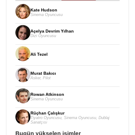
Kate Hudson
Sinema Oyuncusu
Açelya Devrim Yılhan
Dizi Oyuncusu
Ali Tezel
Murat Bakıcı
Asker
,
Pilot
Rowan Atkinson
Sinema Oyuncusu
Rüçhan Çalışkur
Tiyatro Oyuncusu
,
Sinema Oyuncusu
,
Dublaj
Sanatçısı
Bugün yükselen isimler