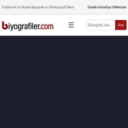
Türkiye’nin en Büyük Biyografi ve Otobiyografi Sitesi
Üyelik Girişi
Üye Ol
İletişim
☰
Ara