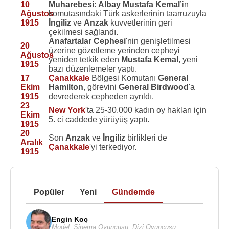
10
Muharebesi
:
Albay Mustafa Kemal
’in
Ağustos
komutasındaki Türk askerlerinin taarruzuyla
1915
İngiliz
ve
Anzak
kuvvetlerinin geri
çekilmesi sağlandı.
Anafartalar Cephesi
'nin genişletilmesi
20
üzerine gözetleme yerinden cepheyi
Ağustos
yeniden tetkik eden
Mustafa Kemal
, yeni
1915
bazı düzenlemeler yaptı.
17
Çanakkale
Bölgesi Komutanı
General
Ekim
Hamilton
, görevini
General Birdwood
'a
1915
devrederek cepheden ayrıldı.
23
New York
'ta 25-30.000 kadın oy hakları için
Ekim
5. ci caddede yürüyüş yaptı.
1915
20
Son
Anzak
ve
İngiliz
birlikleri de
Aralık
Çanakkale
'yi terkediyor.
1915
Popüler
Yeni
Gündemde
Engin Koç
Model
,
Sinema Oyuncusu
,
Dizi Oyuncusu