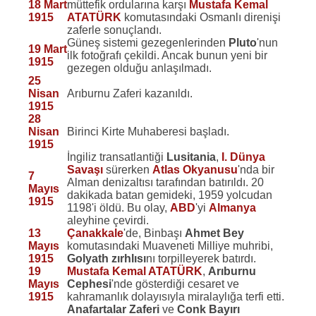
18 Mart
müttefik ordularına karşı
Mustafa Kemal
1915
ATATÜRK
komutasındaki Osmanlı direnişi
zaferle sonuçlandı.
Güneş sistemi gezegenlerinden
Pluto
'nun
19 Mart
ilk fotoğrafı çekildi. Ancak bunun yeni bir
1915
gezegen olduğu anlaşılmadı.
25
Nisan
Arıburnu Zaferi kazanıldı.
1915
28
Nisan
Birinci Kirte Muhaberesi başladı.
1915
İngiliz transatlantiği
Lusitania
,
I. Dünya
Savaşı
sürerken
Atlas Okyanusu
'nda bir
7
Alman denizaltısı tarafından batırıldı. 20
Mayıs
dakikada batan gemideki, 1959 yolcudan
1915
1198'i öldü. Bu olay,
ABD
'yi
Almanya
aleyhine çevirdi.
13
Çanakkale
'de, Binbaşı
Ahmet Bey
Mayıs
komutasındaki Muaveneti Milliye muhribi,
1915
Golyath zırhlısı
nı torpilleyerek batırdı.
19
Mustafa Kemal ATATÜRK
,
Arıburnu
Mayıs
Cephesi
'nde gösterdiği cesaret ve
1915
kahramanlık dolayısıyla miralaylığa terfi etti.
Anafartalar Zaferi
ve
Conk Bayırı