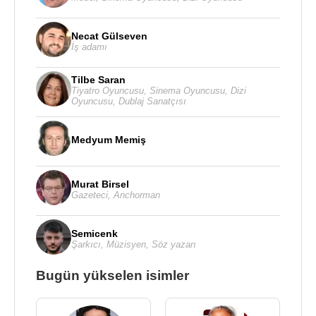
Necat Gülseven
İş adamı
Tilbe Saran
Tiyatro Oyuncusu
,
Sinema Oyuncusu
,
Dizi
Oyuncusu
,
Dublaj Sanatçısı
Medyum Memiş
Murat Birsel
Gazeteci
,
Anchorman
Semicenk
Şarkıcı
,
Müzisyen
,
Söz yazarı
Bugün yükselen isimler