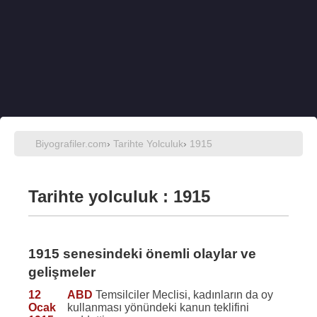
Biyografiler.com
›
Tarihte Yolculuk
›
1915
Tarihte yolculuk : 1915
1915 senesindeki önemli olaylar ve
gelişmeler
12
ABD
Temsilciler Meclisi, kadınların da oy
Ocak
kullanması yönündeki kanun teklifini