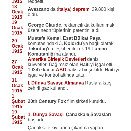
1915
reddetti.
13
Avezzano
'da (
İtalya
)
deprem
: 29.800 kişi
Ocak
öldü.
1915
19
George Claude
, reklamcılıkta kullanılmak
Ocak
üzere neon tüplerinin patentini aldı.
1915
Mustafa Kemal
,
Esat Bülkat Paşa
20
komutasındaki 3.
Kolordu
'ya bağlı olarak
Ocak
Tekirdağ
'da teşkil edilecek 19.
Tümen
1915
Komutanlığı
'na atandı.
Amerika Birleşik Devletleri
deniz
27
kuvvetleri Bağımsız olan
Haiti
'yi işgal etti.
Ocak
1934'e kadar
ABD
haksız bir şekilde
Haiti
'yi
1915
işgal ve kontrol altında tuttu.
31
I. Dünya Savaşı
:
Almanya
Ruslara karşı
Ocak
zehirli gaz kullandı.
1915
1
Şubat
20th Century Fox
film şirketi kuruldu.
1915
19
1. Dünya Savaşı
:
Çanakkale Savaşları
Şubat
başladı.
1915
Çanakkale kıyılarına çıkartma yapan