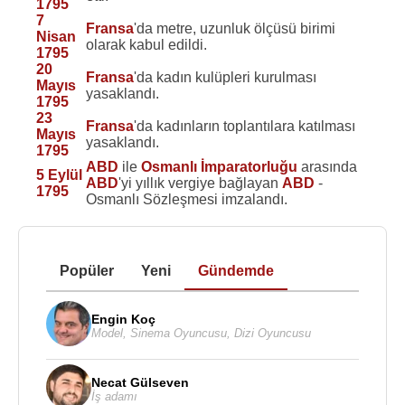
1795
7
Fransa
'da metre, uzunluk ölçüsü birimi
Nisan
olarak kabul edildi.
1795
20
Fransa
'da kadın kulüpleri kurulması
Mayıs
yasaklandı.
1795
23
Fransa
'da kadınların toplantılara katılması
Mayıs
yasaklandı.
1795
ABD
ile
Osmanlı İmparatorluğu
arasında
5 Eylül
ABD
'yi yıllık vergiye bağlayan
ABD
-
1795
Osmanlı Sözleşmesi imzalandı.
Popüler
Yeni
Gündemde
Engin Koç
Model
,
Sinema Oyuncusu
,
Dizi Oyuncusu
Necat Gülseven
İş adamı