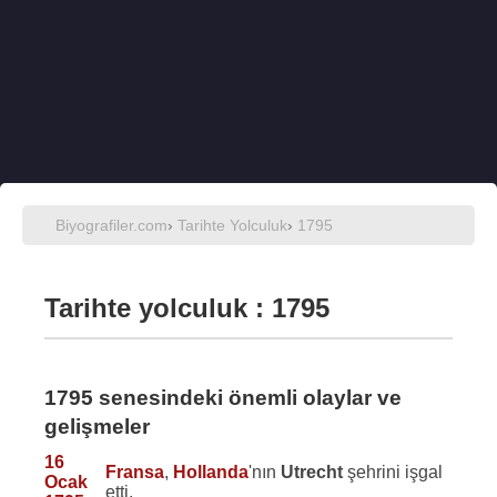
Biyografiler.com
›
Tarihte Yolculuk
›
1795
Tarihte yolculuk : 1795
1795 senesindeki önemli olaylar ve
gelişmeler
16
Fransa
,
Hollanda
'nın
Utrecht
şehrini işgal
Ocak
etti.