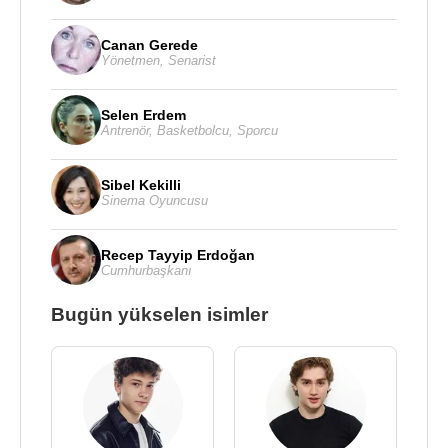
Canan Gerede
Yönetmen
,
Senarist
Selen Erdem
Antrenör
,
Basketbolcu
,
Sporcu
Sibel Kekilli
Sinema Oyuncusu
Recep Tayyip Erdoğan
Cumhurbaşkanı
Bugün yükselen isimler