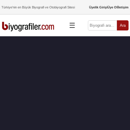
Türkiye’nin en Büyük Biyografi ve Otobiyografi Sitesi
Üyelik Girişi
Üye Ol
İletişim
☰
Ara