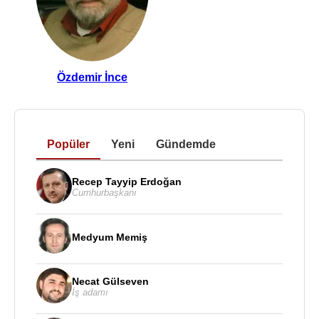
Özdemir İnce
Popüler
Yeni
Gündemde
Recep Tayyip Erdoğan
Cumhurbaşkanı
Medyum Memiş
Necat Gülseven
İş adamı