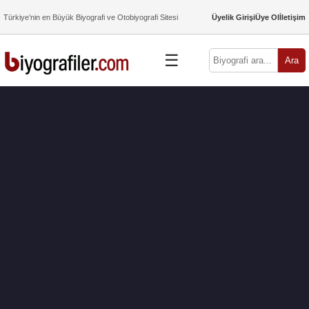
Türkiye’nin en Büyük Biyografi ve Otobiyografi Sitesi
Üyelik Girişi
Üye Ol
İletişim
☰
Ara