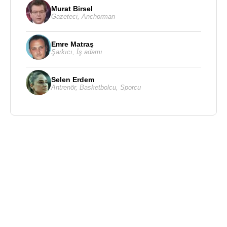
Murat Birsel
Gazeteci
,
Anchorman
Emre Matraş
Şarkıcı
,
İş adamı
Selen Erdem
Antrenör
,
Basketbolcu
,
Sporcu