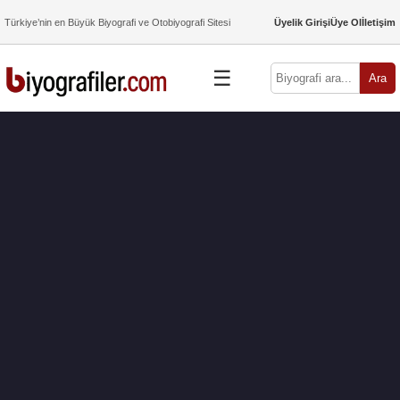
Türkiye’nin en Büyük Biyografi ve Otobiyografi Sitesi
Üyelik Girişi
Üye Ol
İletişim
☰
Ara