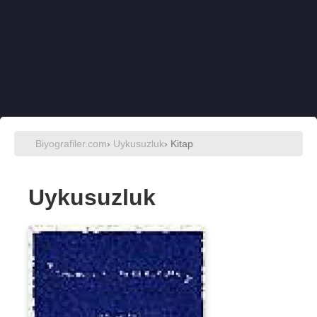
Biyografiler.com
›
Uykusuzluk
› Kitap
Uykusuzluk