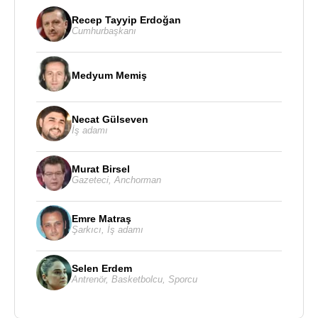
Recep Tayyip Erdoğan
Cumhurbaşkanı
Medyum Memiş
Necat Gülseven
İş adamı
Murat Birsel
Gazeteci
,
Anchorman
Emre Matraş
Şarkıcı
,
İş adamı
Selen Erdem
Antrenör
,
Basketbolcu
,
Sporcu