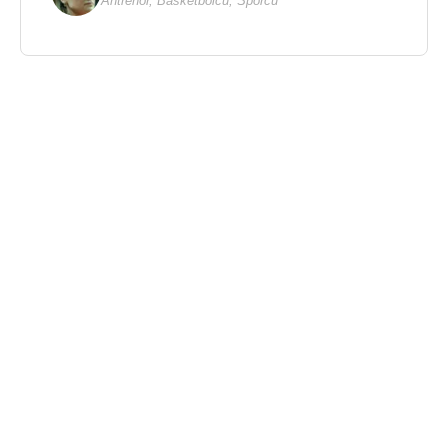
Antrenör
,
Basketbolcu
,
Sporcu