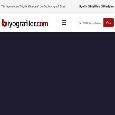
Türkiye’nin en Büyük Biyografi ve Otobiyografi Sitesi
Üyelik Girişi
Üye Ol
İletişim
☰
Ara