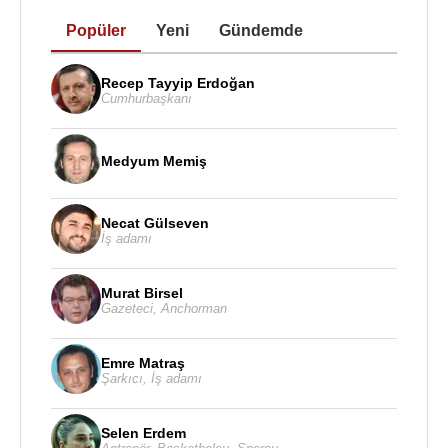
Popüler
Yeni
Gündemde
Recep Tayyip Erdoğan
Cumhurbaşkanı
Medyum Memiş
Necat Gülseven
İş adamı
Murat Birsel
Gazeteci
,
Anchorman
Emre Matraş
Şarkıcı
,
İş adamı
Selen Erdem