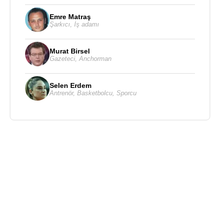
Emre Matraş
Şarkıcı
,
İş adamı
Murat Birsel
Gazeteci
,
Anchorman
Selen Erdem
Antrenör
,
Basketbolcu
,
Sporcu