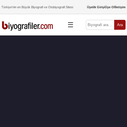
Türkiye’nin en Büyük Biyografi ve Otobiyografi Sitesi
Üyelik Girişi
Üye Ol
İletişim
☰
Ara