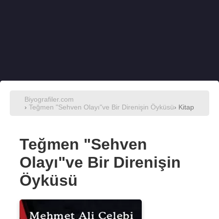
Biyografiler.com
›
Teğmen "Sehven Olayı"ve Bir Direnişin Öyküsü
› Kitap
Teğmen "Sehven
Olayı"ve Bir Direnişin
Öyküsü