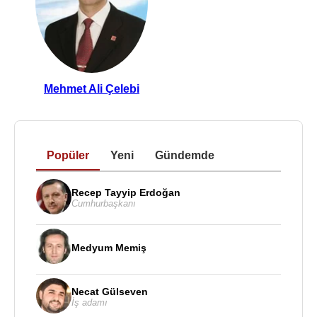
Mehmet Ali Çelebi
Popüler
Yeni
Gündemde
Recep Tayyip Erdoğan
Cumhurbaşkanı
Medyum Memiş
Necat Gülseven
İş adamı