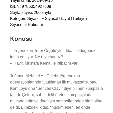
Yayın tarihi: 2014-09-15
ISBN: 9786054927609
Sayfa sayısı: 200 sayfa
Kategori: Siyaset » Siyasal Hayat (Türkiye)
Siyaset » Hatıralar
Konusu
– Ergenekon Terör Örgütü’yle irtibatlı olduğunuz
iddia ediliyor. Ne diyorsunuz?
– Hayır, Mustafa Kemal’le irtibatım var!
Teğmen Mehmet Ali Çelebi, Ergenekon
operasyonlarında tutuklanan ilk muvazzaf subay.
Kamuoyu onu “Sehven Olayı” diye bilinen kumpasla
tanıdı. Çelebi, sahte delil üreten kumpasçılarla
mücadelenin ve direnişin sembollerinden biri haline
geldi. Elinizdeki kitap, “hücum eden, en önde