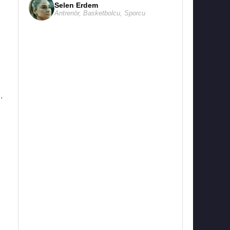
Selen Erdem
Antrenör
,
Basketbolcu
,
Sporcu
,