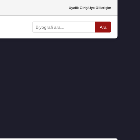
Üyelik Girişi
Üye Ol
İletişim
Ara