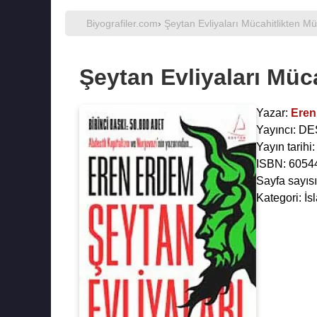
Biyografiler.com
›
Şeytan Evliyaları Mücahitlikten Mü
Şeytan Evliyaları Müca
Yazar:
Eren
Yayıncı: D
Yayın tarihi
ISBN: 6054
Sayfa sayısı
Kategori: İs