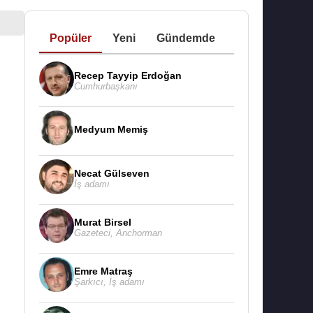
Popüler
Yeni
Gündemde
Recep Tayyip Erdoğan
Cumhurbaşkanı
Medyum Memiş
Necat Gülseven
İş adamı
Murat Birsel
Gazeteci
,
Anchorman
Emre Matraş
Şarkıcı
,
İş adamı