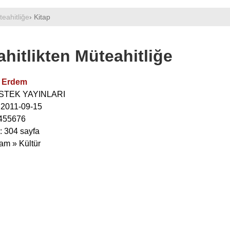
teahitliğe
› Kitap
hitlikten Müteahitliğe
 Erdem
ESTEK YAYINLARI
: 2011-09-15
455676
: 304 sayfa
lam » Kültür