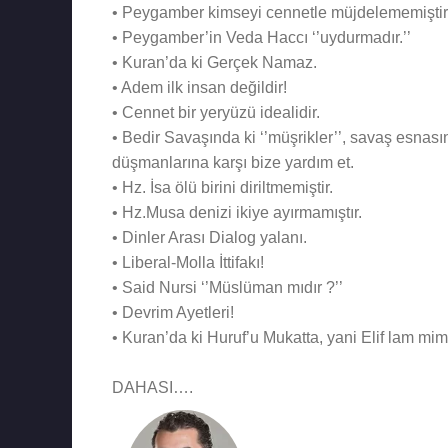
• Peygamber kimseyi cennetle müjdelememiştir
• Peygamber’in Veda Haccı ‘’uydurmadır.’’
• Kuran’da ki Gerçek Namaz.
• Adem ilk insan değildir!
• Cennet bir yeryüzü idealidir.
• Bedir Savaşında ki ‘’müşrikler’’, savaş esnas
düşmanlarına karşı bize yardım et.
• Hz. İsa ölü birini diriltmemiştir.
• Hz.Musa denizi ikiye ayırmamıştır.
• Dinler Arası Dialog yalanı.
• Liberal-Molla İttifakı!
• Said Nursi ‘’Müslüman mıdır ?’’
• Devrim Ayetleri!
• Kuran’da ki Huruf’u Mukatta, yani Elif lam mi
DAHASI….