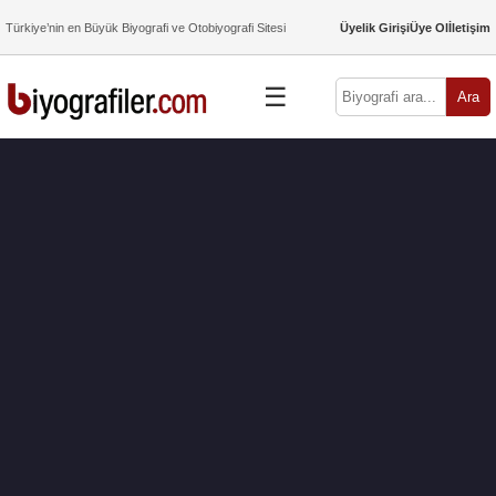
Türkiye’nin en Büyük Biyografi ve Otobiyografi Sitesi
Üyelik Girişi
Üye Ol
İletişim
☰
Ara