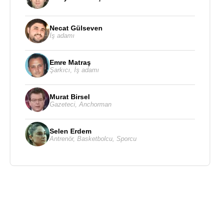
Necat Gülseven
İş adamı
Emre Matraş
Şarkıcı
,
İş adamı
Murat Birsel
Gazeteci
,
Anchorman
Selen Erdem
Antrenör
,
Basketbolcu
,
Sporcu