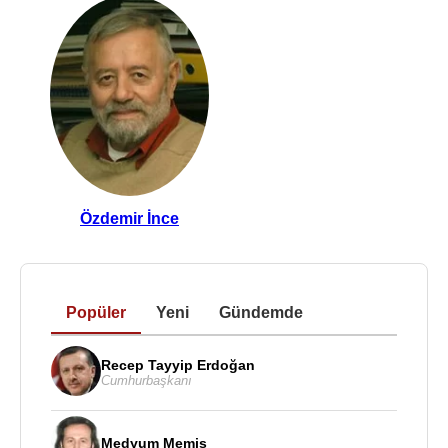
Özdemir İnce
Popüler
Yeni
Gündemde
Recep Tayyip Erdoğan
Cumhurbaşkanı
Medyum Memiş