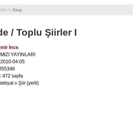
rler I
› Kitap
 / Toplu Şiirler I
mir İnce
IRMIZI YAYINLARI
: 2010-04-05
855346
: 472 sayfa
biyat » Şiir (yerli)