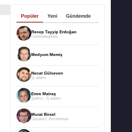
Popüler
Yeni
Gündemde
Recep Tayyip Erdoğan
Cumhurbaşkanı
Medyum Memiş
Necat Gülseven
İş adamı
Emre Matraş
Şarkıcı
,
İş adamı
Murat Birsel
Gazeteci
,
Anchorman