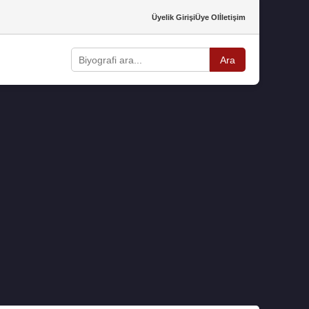
Üyelik Girişi
Üye Ol
İletişim
Ara