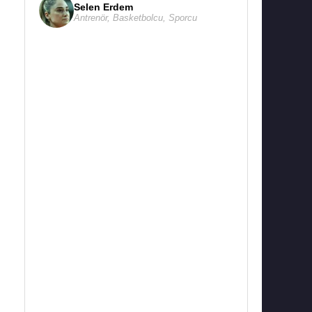
Selen Erdem
Antrenör
,
Basketbolcu
,
Sporcu