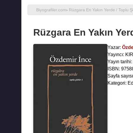
Biyografiler.com
›
Rüzgara En Yakın Yerde / Toplu Şii
Rüzgara En Yakın Yerde
Yazar:
Özde
Yayıncı: K
Yayın tarihi
ISBN: 9758
Sayfa sayısı
Kategori: Ede