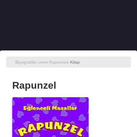
Biyografiler.com
›
Rapunzel
› Kitap
Rapunzel