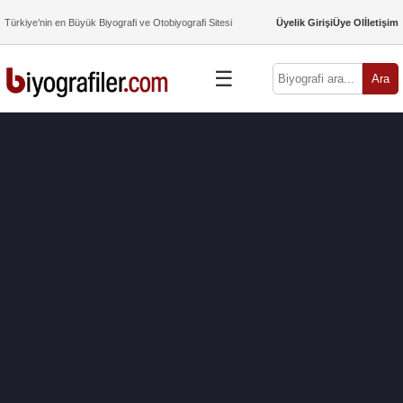
Türkiye’nin en Büyük Biyografi ve Otobiyografi Sitesi
Üyelik Girişi
Üye Ol
İletişim
☰
Ara