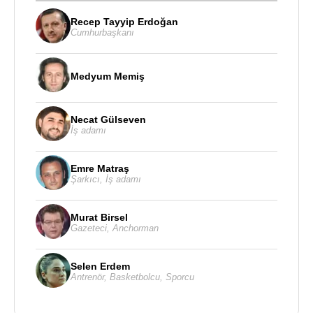
Recep Tayyip Erdoğan
Cumhurbaşkanı
Medyum Memiş
Necat Gülseven
İş adamı
Emre Matraş
Şarkıcı
,
İş adamı
Murat Birsel
Gazeteci
,
Anchorman
Selen Erdem
Antrenör
,
Basketbolcu
,
Sporcu