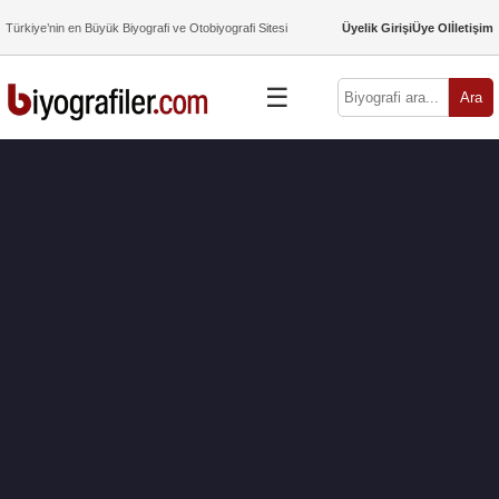
Türkiye’nin en Büyük Biyografi ve Otobiyografi Sitesi
Üyelik Girişi
Üye Ol
İletişim
☰
Ara