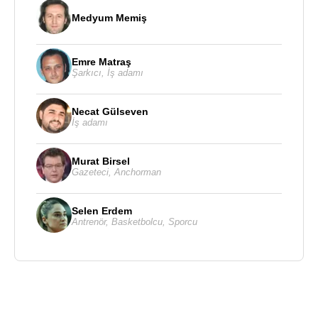
Medyum Memiş
Emre Matraş
Şarkıcı
,
İş adamı
Necat Gülseven
İş adamı
Murat Birsel
Gazeteci
,
Anchorman
Selen Erdem
Antrenör
,
Basketbolcu
,
Sporcu