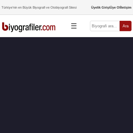
Türkiye’nin en Büyük Biyografi ve Otobiyografi Sitesi
Üyelik Girişi
Üye Ol
İletişim
☰
Ara