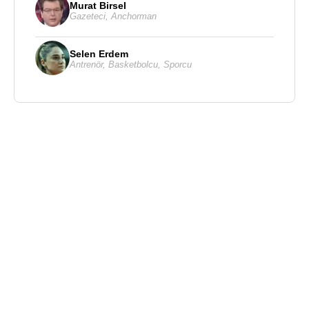
Murat Birsel
Gazeteci
,
Anchorman
Selen Erdem
Antrenör
,
Basketbolcu
,
Sporcu