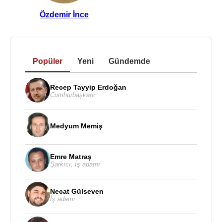
Özdemir İnce
Popüler
Yeni
Gündemde
Recep Tayyip Erdoğan
Cumhurbaşkanı
Medyum Memiş
Emre Matraş
Şarkıcı
,
İş adamı
Necat Gülseven
İş adamı