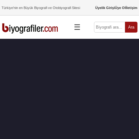
Türkiye’nin en Büyük Biyografi ve Otobiyografi Sitesi
Üyelik Girişi
Üye Ol
İletişim
☰
Ara