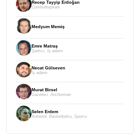
Recep Tayyip Erdoğan
Cumhurbaşkanı
Medyum Memiş
Emre Matraş
Şarkıcı
,
İş adamı
Necat Gülseven
İş adamı
Murat Birsel
Gazeteci
,
Anchorman
Selen Erdem
Antrenör
,
Basketbolcu
,
Sporcu