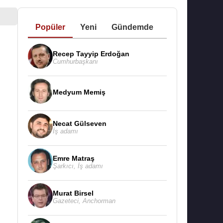
Popüler
Yeni
Gündemde
Recep Tayyip Erdoğan
Cumhurbaşkanı
Medyum Memiş
Necat Gülseven
İş adamı
Emre Matraş
Şarkıcı
,
İş adamı
Murat Birsel
Gazeteci
,
Anchorman