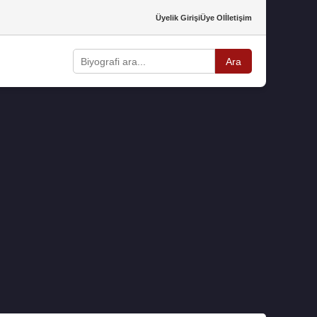
Üyelik Girişi
Üye Ol
İletişim
Ara