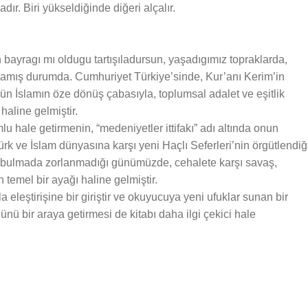
ır. Biri yükseldiğinde diğeri alçalır.
 bayragı mı oldugu tartışıladursun, yaşadıgımız topraklarda,
şlamış durumda. Cumhuriyet Türkiye’sinde, Kur’anı Kerim’in
ün İslamın öze dönüş çabasıyla, toplumsal adalet ve eşitlik
aline gelmiştir.
u hale getirmenin, “medeniyetler ittifakı” adı altında onun
ürk ve İslam dünyasına karşı yeni Haçlı Seferleri’nin örgütlendiğ
çi bulmada zorlanmadığı günümüzde, cehalete karşı savaş,
temel bir ayağı haline gelmiştir.
a eleştirişine bir giriştir ve okuyucuya yeni ufuklar sunan bir
nü bir araya getirmesi de kitabı daha ilgi çekici hale