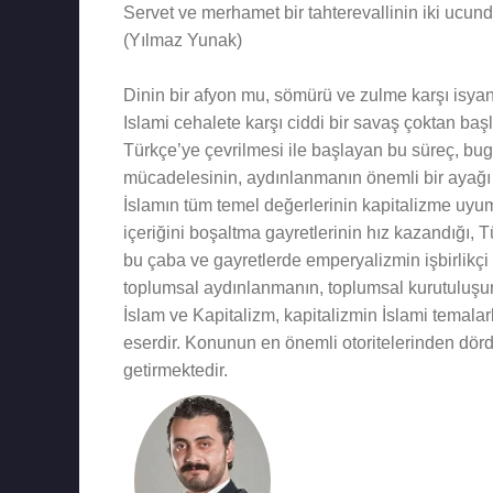
Servet ve merhamet bir tahterevallinin iki ucundad
(Yılmaz Yunak)
Dinin bir afyon mu, sömürü ve zulme karşı isyan
Islami cehalete karşı ciddi bir savaş çoktan ba
Türkçe’ye çevrilmesi ile başlayan bu süreç, bug
mücadelesinin, aydınlanmanın önemli bir ayağı h
İslamın tüm temel değerlerinin kapitalizme uyuml
içeriğini boşaltma gayretlerinin hız kazandığı, T
bu çaba ve gayretlerde emperyalizmin işbirlik
toplumsal aydınlanmanın, toplumsal kurutuluşun 
İslam ve Kapitalizm, kapitalizmin İslami temalarl
eserdir. Konunun en önemli otoritelerinden dördü
getirmektedir.