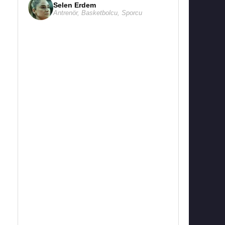
Selen Erdem
Antrenör
,
Basketbolcu
,
Sporcu