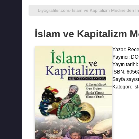
Biyografiler.com
›
İslam ve Kapitalizm Medine'den İ
İslam ve Kapitalizm M
Yazar:
Rece
Yayıncı: D
Yayın tarihi
ISBN: 6056
Sayfa sayısı
Kategori: İs