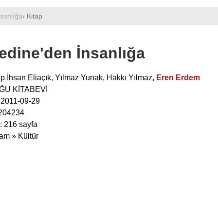
nsanlığa
› Kitap
edine'den İnsanlığa
p İhsan Eliaçık
,
Yılmaz Yunak
,
Hakkı Yılmaz
,
Eren Erdem
OĞU KİTABEVİ
: 2011-09-29
204234
: 216 sayfa
lam » Kültür