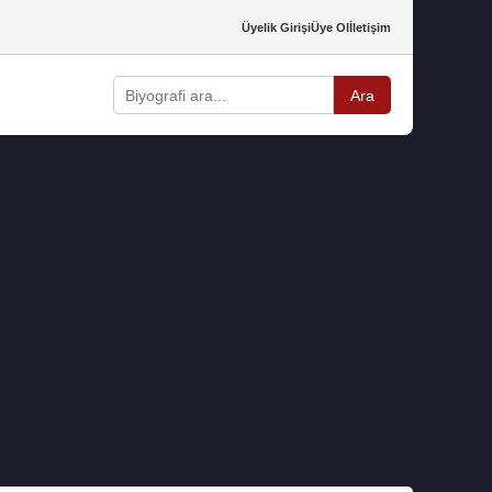
Üyelik Girişi
Üye Ol
İletişim
Ara