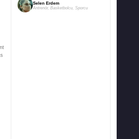
Selen Erdem
Antrenör
,
Basketbolcu
,
Sporcu
nt
as