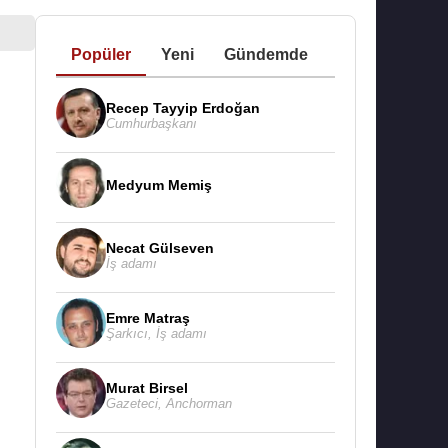
Popüler
Yeni
Gündemde
Recep Tayyip Erdoğan
Cumhurbaşkanı
Medyum Memiş
Necat Gülseven
İş adamı
Emre Matraş
Şarkıcı
,
İş adamı
Murat Birsel
Gazeteci
,
Anchorman