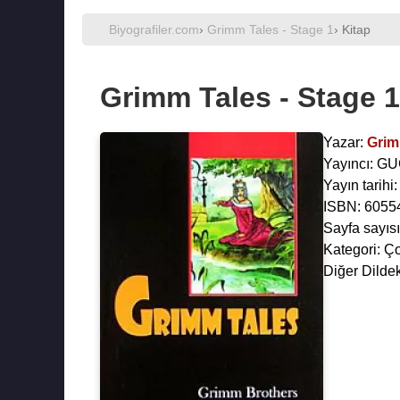
Biyografiler.com
›
Grimm Tales - Stage 1
› Kitap
Grimm Tales - Stage 1
Yazar:
Grim
Yayıncı: 
Yayın tarihi
ISBN: 6055
Sayfa sayısı
Kategori: Ç
Diğer Dildek