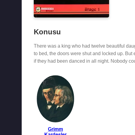
Konusu
There was a king who had twelve beautiful daug
to bed, the doors were shut and locked up. But 
if they had been danced in all night. Nobody co
Grimm
Kardeşler