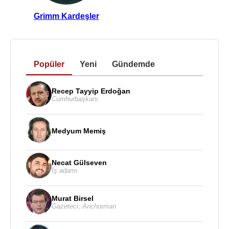
Grimm Kardeşler
Popüler
Yeni
Gündemde
Recep Tayyip Erdoğan
Cumhurbaşkanı
Medyum Memiş
Necat Gülseven
İş adamı
Murat Birsel
Gazeteci
,
Anchorman