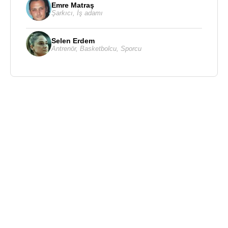
Emre Matraş
Şarkıcı
,
İş adamı
Selen Erdem
Antrenör
,
Basketbolcu
,
Sporcu