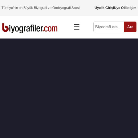
Türkiye’nin en Büyük Biyografi ve Otobiyografi Sitesi
Üyelik Girişi
Üye Ol
İletişim
☰
Ara