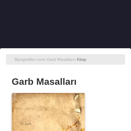
Biyografiler.com
›
Garb Masalları
› Kitap
Garb Masalları