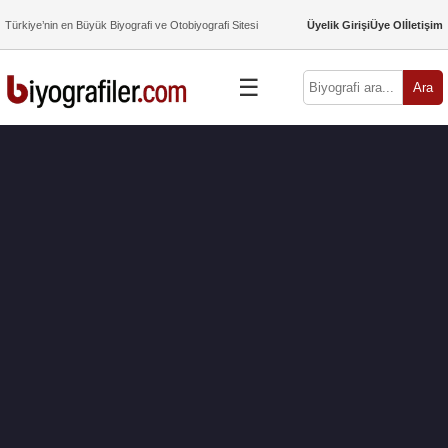
Türkiye’nin en Büyük Biyografi ve Otobiyografi Sitesi
Üyelik Girişi
Üye Ol
İletişim
☰
Ara