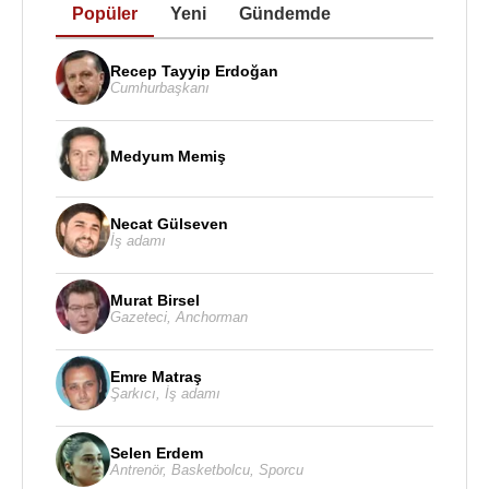
Popüler
Yeni
Gündemde
Recep Tayyip Erdoğan
Cumhurbaşkanı
Medyum Memiş
Necat Gülseven
İş adamı
Murat Birsel
Gazeteci
,
Anchorman
Emre Matraş
Şarkıcı
,
İş adamı
Selen Erdem
Antrenör
,
Basketbolcu
,
Sporcu