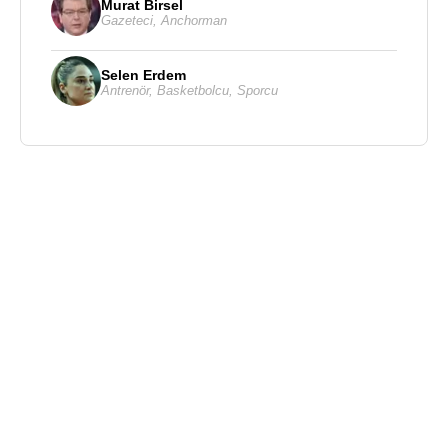
Murat Birsel
Gazeteci
,
Anchorman
Selen Erdem
Antrenör
,
Basketbolcu
,
Sporcu