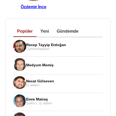
Özdemir İnce
Popüler
Yeni
Gündemde
Recep Tayyip Erdoğan
Cumhurbaşkanı
Medyum Memiş
Necat Gülseven
İş adamı
Emre Matraş
Şarkıcı
,
İş adamı