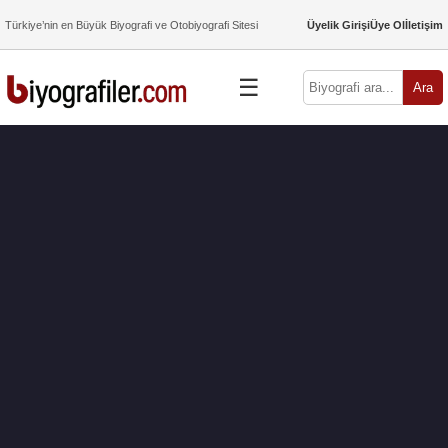
Türkiye’nin en Büyük Biyografi ve Otobiyografi Sitesi
Üyelik Girişi
Üye Ol
İletişim
☰
Ara