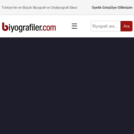
Türkiye’nin en Büyük Biyografi ve Otobiyografi Sitesi
Üyelik Girişi
Üye Ol
İletişim
☰
Ara