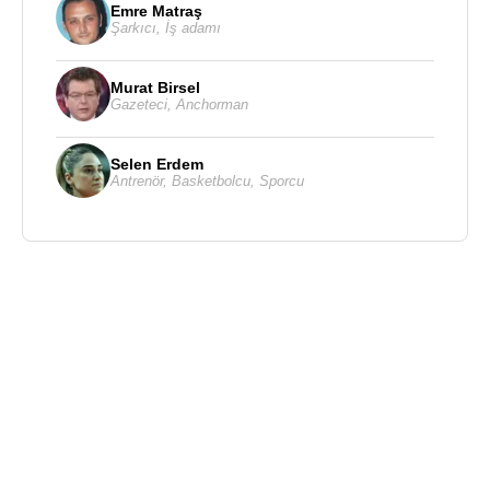
Emre Matraş
Şarkıcı
,
İş adamı
Murat Birsel
Gazeteci
,
Anchorman
Selen Erdem
Antrenör
,
Basketbolcu
,
Sporcu