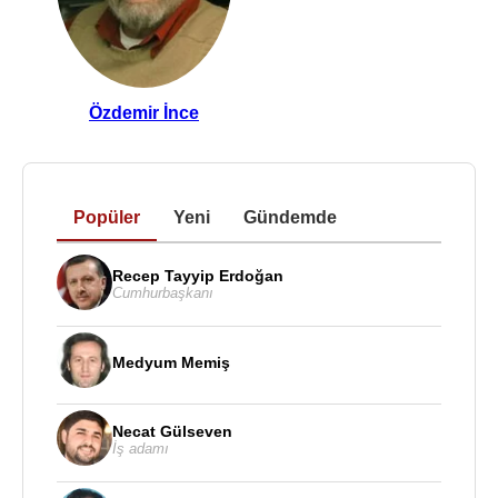
Özdemir İnce
Popüler
Yeni
Gündemde
Recep Tayyip Erdoğan
Cumhurbaşkanı
Medyum Memiş
Necat Gülseven
İş adamı