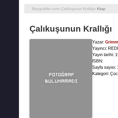
Biyografiler.com
›
Çalıkuşunun Krallığı
› Kitap
Çalıkuşunun Krallığı
Yazar:
Grimm
Yayıncı: RE
Yayın tarihi:
ISBN:
Sayfa sayısı: 
Kategori: Çoc