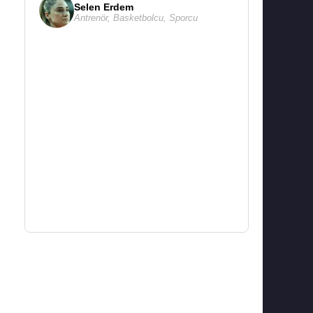
Selen Erdem
Antrenör
,
Basketbolcu
,
Sporcu