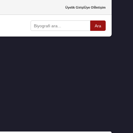
Üyelik Girişi
Üye Ol
İletişim
Ara