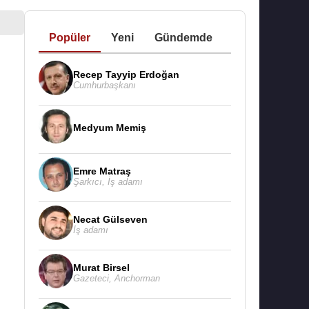
Popüler
Yeni
Gündemde
Recep Tayyip Erdoğan
Cumhurbaşkanı
Medyum Memiş
Emre Matraş
Şarkıcı
,
İş adamı
Necat Gülseven
İş adamı
Murat Birsel
Gazeteci
,
Anchorman