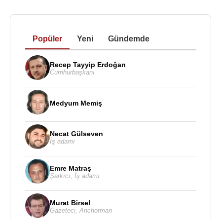
Popüler
Yeni
Gündemde
Recep Tayyip Erdoğan
Cumhurbaşkanı
Medyum Memiş
Necat Gülseven
İş adamı
Emre Matraş
Şarkıcı
,
İş adamı
Murat Birsel
Gazeteci
,
Anchorman