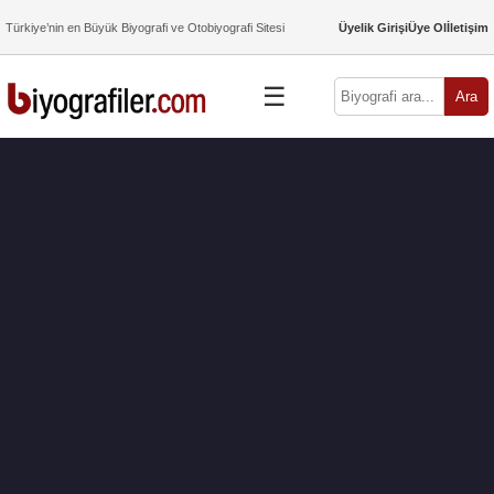
Türkiye’nin en Büyük Biyografi ve Otobiyografi Sitesi
Üyelik Girişi
Üye Ol
İletişim
☰
Ara