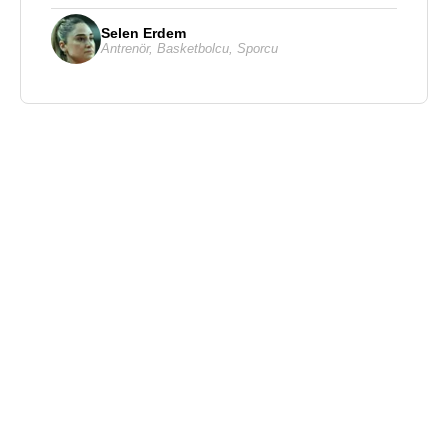
Selen Erdem
Antrenör
,
Basketbolcu
,
Sporcu