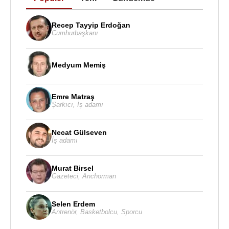
Recep Tayyip Erdoğan
Cumhurbaşkanı
Medyum Memiş
Emre Matraş
Şarkıcı
,
İş adamı
Necat Gülseven
İş adamı
Murat Birsel
Gazeteci
,
Anchorman
Selen Erdem
Antrenör
,
Basketbolcu
,
Sporcu