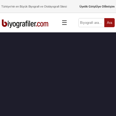
Türkiye’nin en Büyük Biyografi ve Otobiyografi Sitesi
Üyelik Girişi
Üye Ol
İletişim
☰
Ara