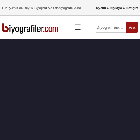
Türkiye’nin en Büyük Biyografi ve Otobiyografi Sitesi
Üyelik Girişi
Üye Ol
İletişim
☰
Ara