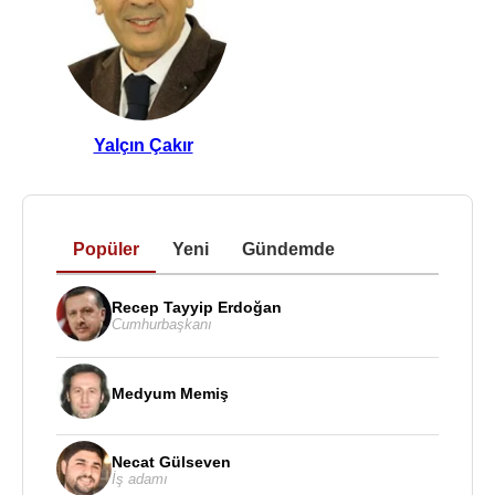
Yalçın Çakır
Popüler
Yeni
Gündemde
Recep Tayyip Erdoğan
Cumhurbaşkanı
Medyum Memiş
Necat Gülseven
İş adamı