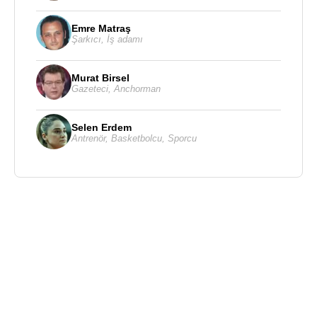
Emre Matraş
Şarkıcı
,
İş adamı
Murat Birsel
Gazeteci
,
Anchorman
Selen Erdem
Antrenör
,
Basketbolcu
,
Sporcu