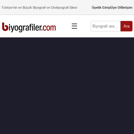
Türkiye’nin en Büyük Biyografi ve Otobiyografi Sitesi
Üyelik Girişi
Üye Ol
İletişim
☰
Ara