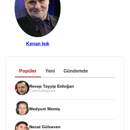
Kenan Işık
Popüler
Yeni
Gündemde
Recep Tayyip Erdoğan
Cumhurbaşkanı
Medyum Memiş
Necat Gülseven