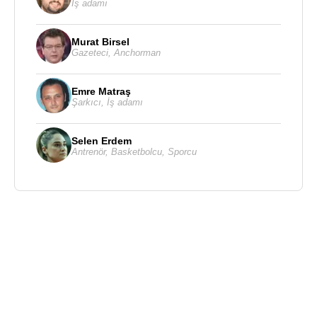
İş adamı
Murat Birsel
Gazeteci
,
Anchorman
Emre Matraş
Şarkıcı
,
İş adamı
Selen Erdem
Antrenör
,
Basketbolcu
,
Sporcu