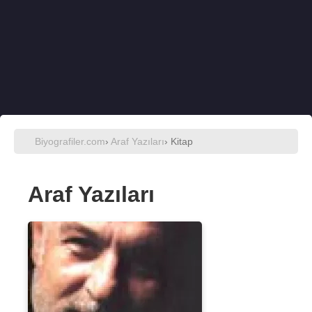
Biyografiler.com
›
Araf Yazıları
› Kitap
Araf Yazıları