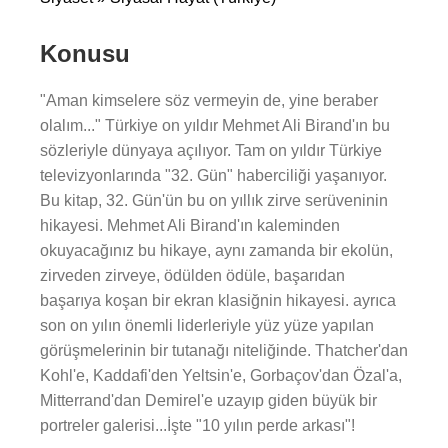
Konusu
"Aman kimselere söz vermeyin de, yine beraber
olalım..." Türkiye on yıldır Mehmet Ali Birand'ın bu
sözleriyle dünyaya açılıyor. Tam on yıldır Türkiye
televizyonlarında "32. Gün" haberciliği yaşanıyor.
Bu kitap, 32. Gün'ün bu on yıllık zirve serüveninin
hikayesi. Mehmet Ali Birand'ın kaleminden
okuyacağınız bu hikaye, aynı zamanda bir ekolün,
zirveden zirveye, ödülden ödüle, başarıdan
başarıya koşan bir ekran klasiğnin hikayesi. ayrıca
son on yılın önemli liderleriyle yüz yüze yapılan
görüşmelerinin bir tutanağı niteliğinde. Thatcher'dan
Kohl'e, Kaddafi'den Yeltsin'e, Gorbaçov'dan Özal'a,
Mitterrand'dan Demirel'e uzayıp giden büyük bir
portreler galerisi...İşte "10 yılın perde arkası"!