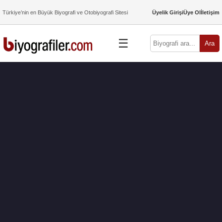
Türkiye’nin en Büyük Biyografi ve Otobiyografi Sitesi
Üyelik Girişi
Üye Ol
İletişim
☰
Ara