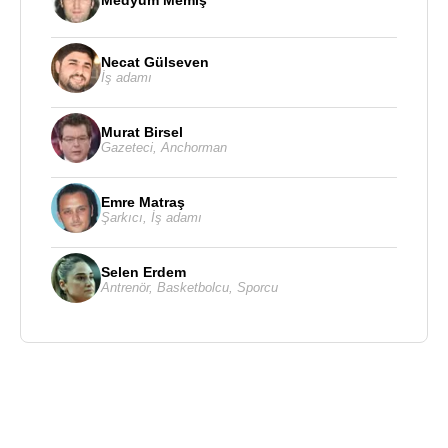
Necat Gülseven
İş adamı
Murat Birsel
Gazeteci
,
Anchorman
Emre Matraş
Şarkıcı
,
İş adamı
Selen Erdem
Antrenör
,
Basketbolcu
,
Sporcu