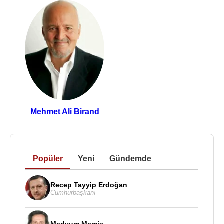
Mehmet Ali Birand
Popüler
Yeni
Gündemde
Recep Tayyip Erdoğan
Cumhurbaşkanı
Medyum Memiş