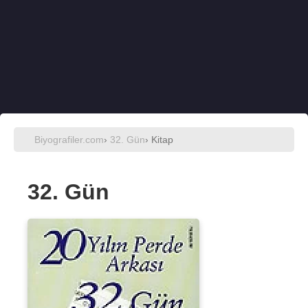
Biyografiler.com
›
32. Gün
› Kitap
32. Gün