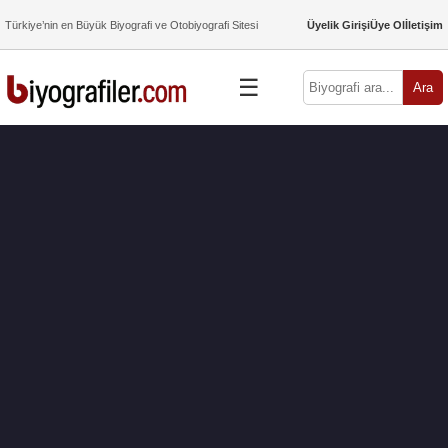
Türkiye’nin en Büyük Biyografi ve Otobiyografi Sitesi
Üyelik Girişi
Üye Ol
İletişim
☰
Ara