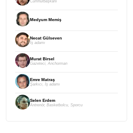
Cumhurbaşkanı
Medyum Memiş
Necat Gülseven
İş adamı
Murat Birsel
Gazeteci
,
Anchorman
Emre Matraş
Şarkıcı
,
İş adamı
Selen Erdem
Antrenör
,
Basketbolcu
,
Sporcu