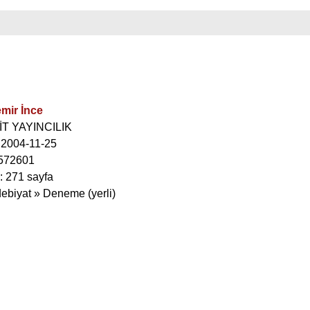
mir İnce
MİT YAYINCILIK
: 2004-11-25
572601
: 271 sayfa
debiyat » Deneme (yerli)