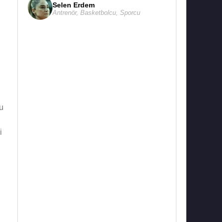
Selen Erdem
Antrenör
,
Basketbolcu
,
Sporcu
mu
i