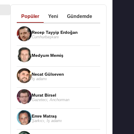
Popüler
Yeni
Gündemde
Recep Tayyip Erdoğan
Cumhurbaşkanı
Medyum Memiş
Necat Gülseven
İş adamı
Murat Birsel
Gazeteci
,
Anchorman
Emre Matraş
Şarkıcı
,
İş adamı