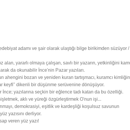
edebiyat adamı ve şair olarak ulaştığı bilge birikimden süzüyor /
z alan, yararlı olmaya çalışan, savlı bir yazarın, yetkinliğini ka
larak da okunabilir İnce'nin Pazar yazıları.
un ahengini bozan ve yeniden kuran tartışmacı, kuramcı kimliğin
ar keyfi" dikenli bir düşünme serüvenine dönüşüyor.
İnce; yazılarına seçkin bir eğlence tadı katan da bu özelliği.
işletmek, aklı ve yüreği özgürleştirmek O'nun işi...
anmayı, demokrasiyi, eşitlik ve kardeşliği koşulsuz savunun
üz yazısını derliyor.
sap veren yüz yazı!