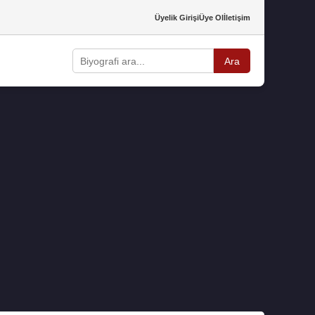
Üyelik Girişi
Üye Ol
İletişim
Ara