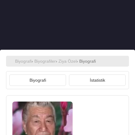
Biyografi
›
Biyografiler
›
Ziya Özel
› Biyografi
Biyografi
İstatistik