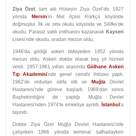
Ziya Özel
, tam adı Hüseyin Ziya Özel’dir. 1927
yılında
Mersin
'in Mut ilçesi Kürkçü köyünde
doğmuştur. İlk ve orta okulu köyünde ve Silifke'de
okudu. Parasız yatılı imtihanını kazanarak
Kayseri
Lisesi'nde okudu, oradan mezun oldu.
1946'da girdiği askeri tıbbiyeden 1952 yılında
mezun oldu. Askeri doktor olarak beş yıl hizmet
verdi. 1957-1961 yılları arasında
Gülhane Askeri
Tıp Akademisi
'nde genel cerrahi ihtisası yaptı.
1962'de ordudan istifa etti ve
Muğla
Devlet
Hastanesi'nde göreve başladı. 1969'dan sonra
Başhekimliğini de yaptığı Muğla Devlet
Hastanesi'nden 1974'te emekliye ayrıldı,
İstanbul
'a
taşındı.
Doktor Ziya Özel Muğla Devlet Hastanesi'nde
çalışırken 1966 yılında terminal safhadayken