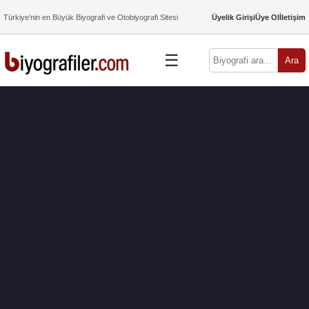
Türkiye’nin en Büyük Biyografi ve Otobiyografi Sitesi
Üyelik Girişi
Üye Ol
İletişim
☰
Ara