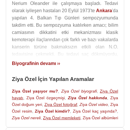
Nerium Oleander ile çalışmaya başladı. Tedavi
olarak iyileşen hastaları 20 Eylül 1973'te
Ankara
'da
yapılan 4. Balkan Tıp Günleri sempozyumunda
takdim etti. Bu sempozyuma katılırken amacı; bilim
camiasının dikkatini etki mekanizması klasik
kemoterapi ilaçlarından çok farklı ve bazı vakalarda
kanserin türüne bakmaksızın etkili olan N.O.
tedavisine çekmekti. Bu tedavi saç dökmüyordu,
lökosit sayısını düşürmüyordu. İntramüsküler iğne
Biyografinin devamı ››
ile verildiğinde aşı olduktan sonra görülene
benzeyen bir ateş yükselmesi görülüyordu. Bu ateş;
Ziya Özel İçin Yapılan Aramalar
dozu ayarlayarak kolayca kontrol edilebiliyordu,
kanser vücuttan yok olduktan sonra da çıkmaz
Ziya Özel yaşıyor mu?
,
Ziya Özel biyografi
,
Ziya Özel
oluyordu. Umudu; sempozyumdan sonra N.O. ile
hayatı
,
Ziya Özel özgeçmişi
,
Ziya Özel hakkında
,
Ziya
Özel doğum yeri
,
Ziya Özel fotoğraf
,
Ziya Özel video
,
Ziya
ilgili ciddi, kapsamlı bilimsel araştırmaların
Özel resim
,
Ziya Özel kimdir?
,
Ziya Özel kaç yaşında?
,
yapılacağı ve N.O. tedavisinin insanlığın hizmetine
Ziya Özel nereli
,
Ziya Özel memleketi
,
Ziya Özel albümleri
bir an evvel gireceği yönünde idi.