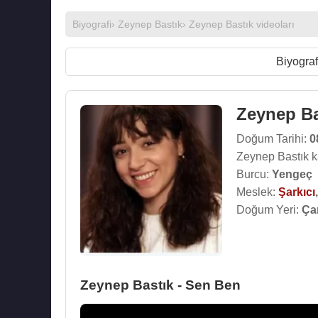
Biyografi
›
Zeynep Bastık
›
Zeynep Bastık videoları
Biyograf
Zeynep Ba
Doğum Tarihi:
0
Zeynep Bastık k
Burcu:
Yengeç
Meslek:
Şarkıcı
Doğum Yeri:
Ça
Zeynep Bastık - Sen Ben