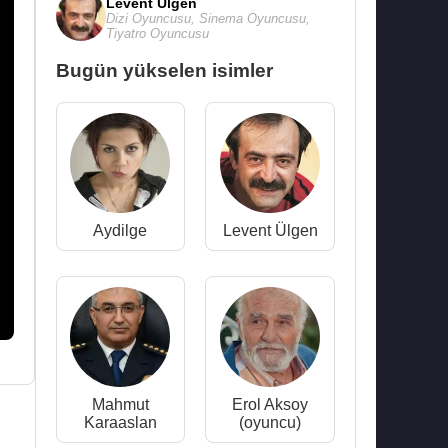
Levent Ülgen
Dizi Oyuncusu
,
Sinema Oyuncusu
,
Tiyatro Oyuncusu
Bugün yükselen isimler
Aydilge
Levent Ülgen
Mahmut
Erol Aksoy
Karaaslan
(oyuncu)