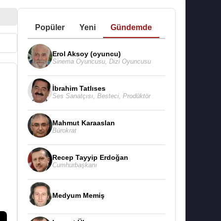
Popüler
Yeni
Gündemde
Erol Aksoy (oyuncu)
Sinema Oyuncusu
,
Dizi Oyuncusu
İbrahim Tatlıses
Ses Sanatçısı
,
Besteci
,
Prodüktör
Mahmut Karaaslan
Bürokrat
Recep Tayyip Erdoğan
Cumhurbaşkanı
Medyum Memiş