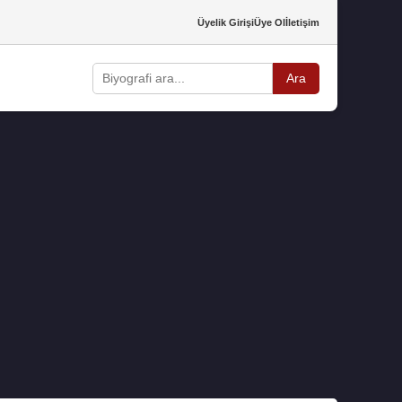
Üyelik Girişi
Üye Ol
İletişim
Ara