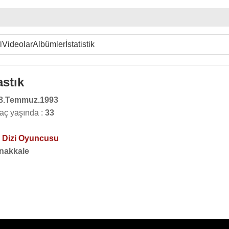
i
Videolar
Albümler
İstatistik
stık
8.Temmuz.1993
aç yaşında :
33
,
Dizi Oyuncusu
nakkale