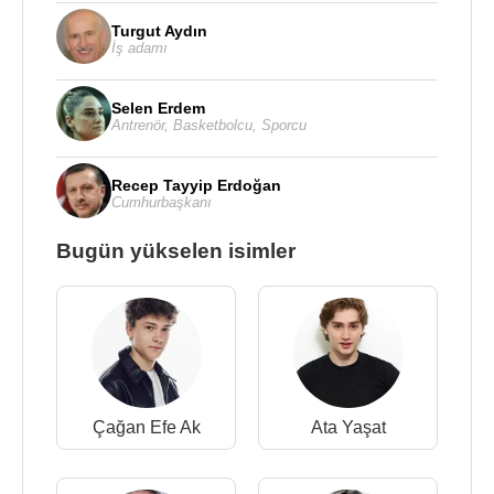
Turgut Aydın
İş adamı
Selen Erdem
Antrenör
,
Basketbolcu
,
Sporcu
Recep Tayyip Erdoğan
Cumhurbaşkanı
Bugün yükselen isimler
Çağan Efe Ak
Ata Yaşat