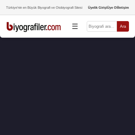
Türkiye’nin en Büyük Biyografi ve Otobiyografi Sitesi
Üyelik Girişi
Üye Ol
İletişim
☰
Ara