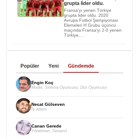
grupta lider oldu.
Fransa'yı yenen Türkiye
grupta lider oldu. 2020
Avrupa Futbol Şampiyonası
Elemeleri H Grubu üçüncü
maçında Fransa'yı 2-0 yenen
Türkiye,...
Popüler
Yeni
Gündemde
Engin Koç
Model
,
Sinema Oyuncusu
,
Dizi Oyuncusu
Necat Gülseven
İş adamı
Canan Gerede
Yönetmen
,
Senarist