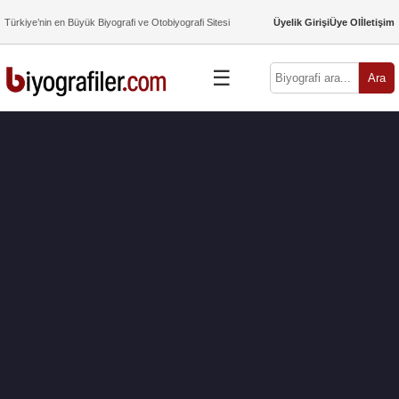
Türkiye’nin en Büyük Biyografi ve Otobiyografi Sitesi
Üyelik Girişi
Üye Ol
İletişim
☰
Ara