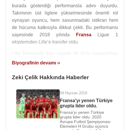
burada gösterdiği performansla adını duyurdu.
Takımının üst liglere yükselmesinde önemli rol
oynayan oyuncu, hem savunmadaki istikrarı hem
de hücuma katkısıyla dikkat çekti. Bu performansı
sayesinde 2018 yılında
Fransa
Ligue 1
ekiplerinden Lille’e transfer oldu.
Lille formasıyla kısa sürede ilk 11’in vazgeçilmez
isimlerinden biri haline gelen
Zeki Çelik
, Ligue 1’de
Biyografinin devamı ››
ve
UEFA
Şampiyonlar Ligi’nde önemli maçlarda
forma giydi. 2019-2020 sezonunda Şampiyonlar
Zeki Çelik Hakkında Haberler
Ligi tecrübesi yaşayan oyuncu,
Avrupa
sahnesinde
de kendini gösterdi.
09 Haziran 2019
Fransa'yı yenen Türkiye
2022 yılında
İtalya
Serie A ekiplerinden
Roma
’ya
grupta lider oldu.
transfer olan
Zeki Çelik
, kariyerinde yeni bir
Fransa'yı yenen Türkiye
seviyeye ulaştı.
Roma
’da savunmadaki istikrarı ve
grupta lider oldu. 2020
Avrupa Futbol Şampiyonası
mücadeleci yapısıyla takımın önemli rotasyon
Elemeleri H Grubu üçüncü