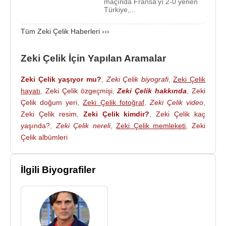
oyuncularından biri haline geldi. Transfer sonrası
maçında Fransa'yı 2-0 yenen
Türkiye,...
yaptığı açıklamada, “Böylesine büyük bir kulüpte
oynamak benim için onur. Asla vazgeçmeyeceğim
Tüm Zeki Çelik Haberleri ›››
ve sahada her zaman mücadele edeceğim”
sözleriyle hedeflerini ortaya koydu.
Zeki Çelik İçin Yapılan Aramalar
Millî takım kariyerinde alt yaş kategorilerinden
Zeki Çelik yaşıyor mu?
,
Zeki Çelik biyografi
,
Zeki Çelik
itibaren forma giyen
Zeki Çelik
, 2018 yılından
hayatı
,
Zeki Çelik özgeçmişi
,
Zeki Çelik hakkında
,
Zeki
itibaren
Türkiye
A Millî Takımı’nın düzenli
Çelik doğum yeri
,
Zeki Çelik fotoğraf
,
Zeki Çelik video
,
oyuncularından biri olmuştur. Uluslararası
Zeki Çelik resim
,
Zeki Çelik kimdir?
,
Zeki Çelik kaç
turnuvalarda ve eleme maçlarında gösterdiği
yaşında?
,
Zeki Çelik nereli
,
Zeki Çelik memleketi
,
Zeki
performansla millî takımın savunma hattında önemli
Çelik albümleri
bir rol üstlenmiştir.
Çalışkanlığı, disiplinli oyun anlayışı ve istikrarlı
İlgili Biyografiler
performansıyla
Zeki Çelik
,
Avrupa
’da forma giyen
başarılı Türk savunma oyuncuları arasında yer
almaktadır.
Zeki Çelik,
Türkiye Futbol Federasyonu
nun (
TFF
)