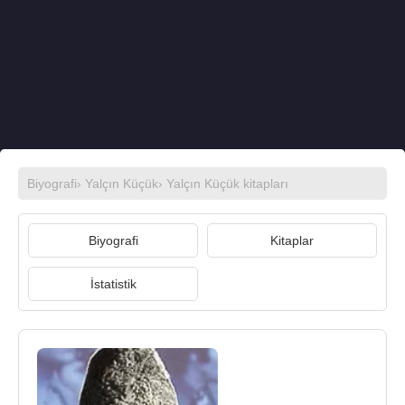
Biyografi
›
Yalçın Küçük
›
Yalçın Küçük kitapları
Biyografi
Kitaplar
İstatistik