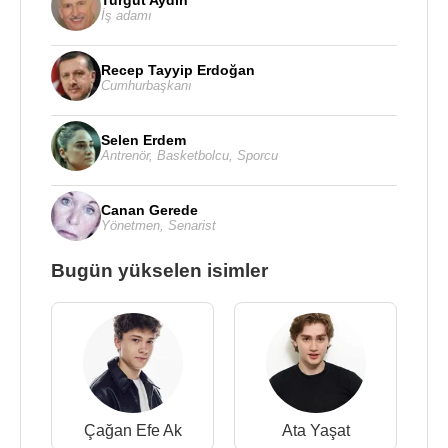
Turgut Aydın
İş adamı
Recep Tayyip Erdoğan
Cumhurbaşkanı
Selen Erdem
Antrenör
,
Basketbolcu
,
Sporcu
Canan Gerede
Yönetmen
,
Senarist
Bugün yükselen isimler
Çağan Efe Ak
Ata Yaşat