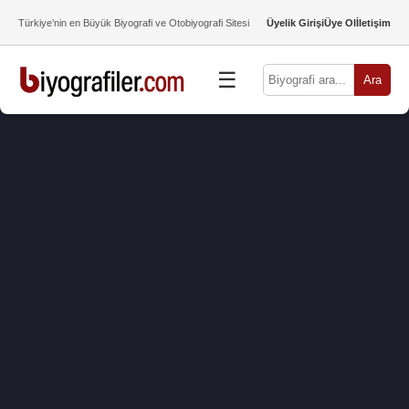
Türkiye’nin en Büyük Biyografi ve Otobiyografi Sitesi
Üyelik Girişi
Üye Ol
İletişim
☰
Ara