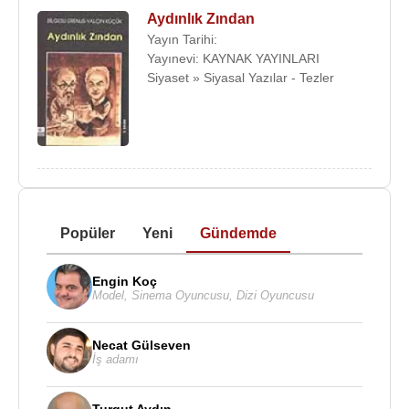
Aydınlık Zından
Yayın Tarihi:
Yayınevi: KAYNAK YAYINLARI
Siyaset » Siyasal Yazılar - Tezler
Popüler
Yeni
Gündemde
Engin Koç
Model
,
Sinema Oyuncusu
,
Dizi Oyuncusu
Necat Gülseven
İş adamı