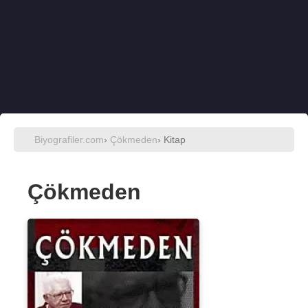
Biyografiler.com
›
Çökmeden
› Kitap
Çökmeden