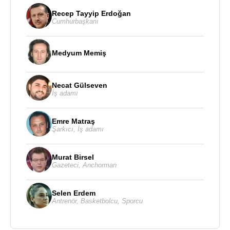
Recep Tayyip Erdoğan
Cumhurbaşkanı
Medyum Memiş
Necat Gülseven
İş adamı
Emre Matraş
Şarkıcı
,
İş adamı
Murat Birsel
Gazeteci
,
Anchorman
Selen Erdem
Antrenör
,
Basketbolcu
,
Sporcu