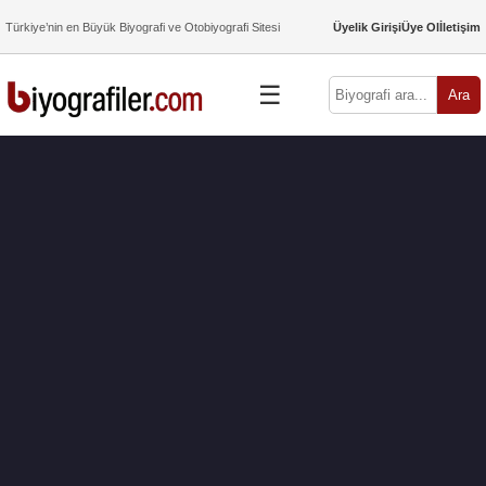
Türkiye’nin en Büyük Biyografi ve Otobiyografi Sitesi
Üyelik Girişi
Üye Ol
İletişim
☰
Ara