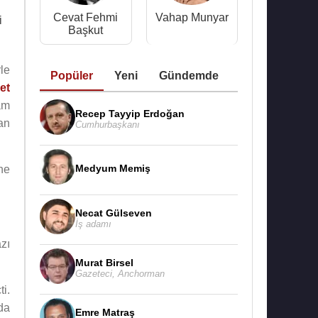
Cevat Fehmi
Vahap Munyar
i
Başkut
le
Popüler
Yeni
Gündemde
et
am
Recep Tayyip Erdoğan
an
Cumhurbaşkanı
Medyum Memiş
ine
Necat Gülseven
İş adamı
zı
Murat Birsel
Gazeteci
,
Anchorman
ti.
da
Emre Matraş