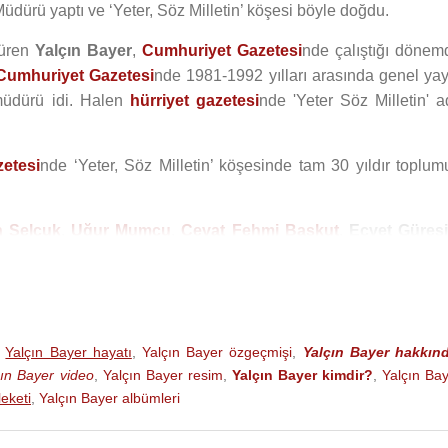
ürü yaptı ve ‘Yeter, Söz Milletin’ köşesi böyle doğdu.
düren
Yalçın Bayer
,
Cumhuriyet Gazetesi
nde çalıştığı dönem
Cumhuriyet Gazetesi
nde 1981-1992 yılları arasında genel yay
müdürü idi. Halen
hürriyet gazetesi
nde 'Yeter Söz Milletin' a
zetesi
nde ‘Yeter, Söz Milletin’ köşesinde tam 30 yıldır toplum
n Selçuk
,
Uğur Mumcu
,
Cevat Fehmi Başkut
,
Ecvet Güres
ensin
’le çalıştı.
hürriyet gazetesi
nde
Ertuğrul Özkök
’le başla
ila
,
Vahap Munyar
ve halen
Ahmet Hakan
‘la çalışıyor.
975 tarihinde Çorlu Subay Orduevinde evlendi.
,
Yalçın Bayer hayatı
,
Yalçın Bayer özgeçmişi
,
Yalçın Bayer hakkın
onu
İsmail Sivri
Gazetecilik Yarışması'nda 7 gazeteci ödül alırke
çın Bayer video
,
Yalçın Bayer resim
,
Yalçın Bayer kimdir?
,
Yalçın Ba
i Yazarı Yalçın Bayer'e verildi.
eketi
,
Yalçın Bayer albümleri
rdır.