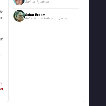
Şarkıcı
,
İş adamı
de
Selen Erdem
ın
Antrenör
,
Basketbolcu
,
Sporcu
dlı
un
in
,
dı,
da
,
n,
yer