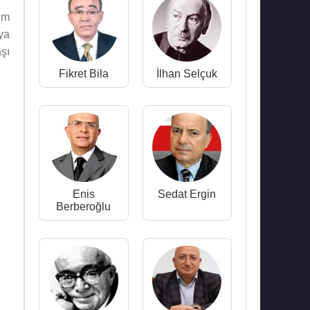
ım
ya
şı
Fikret Bila
İlhan Selçuk
Enis
Sedat Ergin
Berberoğlu