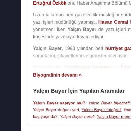
Ertuğrul Özkök
onu Haber Araştırma Bölümü Müd
Uzun yıllardan beri gazetecilik mesleğini sür
yazı işleri müdürlüğü yapmıştı.
Hasan Cemal
yönetmeni İken
Yalçın Bayer
de yazı işleri 
köşesinde yazmaya devam ediyor.
Yalçın Bayer
, 1993 yılından beri
hürriyet ga
sorunlarını, şikayetlerini ve görüşlerini veriyor.
Yalçın Bayer
,
Cumhuriyet Gazetesi
nde
İlha
Oktay Kurtböke
,
Hasan Cemal
ve
Okay Gön
Biyografinin devamı ››
sonra
Enis Berberoğlu
,
Sedat Ergin
,
Fikret B
Yalçın Bayer İçin Yapılan Aramalar
Yalçın Bayer, Türkân Tülümen ile 21 haziran 1
Yalçın Bayer yaşıyor mu?
,
Yalçın Bayer biyografi
1 Temmuz 2013 Türkiye Gazeteciler Federasy
Yalçın Bayer doğum yeri
,
Yalçın Bayer fotoğraf
,
Yal
İsmail Sivri
Meslek Onur Ödülü Hürriyet Gazetes
kaç yaşında?
,
Yalçın Bayer nereli
,
Yalçın Bayer meml
Yalçın Bayer’in ayrıca yayımlanmış iki kitabı va