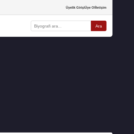
Üyelik Girişi
Üye Ol
İletişim
Ara