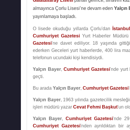
Galatasaray Lisesi
pahalı gelince, sınavını ka
almayınca Çorlu Lisesi’ne devam eden
Yalçın
yayınlamaya başladı.
O lisede okuduğu yıllarda Çorlu'dan
İstanbul
Cumhuriyet Gazetesi
Yurt Haberler Müdür
Gazetesi
'ne davet ediliyor. 18 yaşında gitti
ederken Geceleri yurt haberlerde, 400 lira maaş
telefonun ucundaki kişi kendisiydi.
Yalçın Bayer
,
Cumhuriyet Gazetesi
'nde yurt
geçti.
Bu arada
Yalçın Bayer
,
Cumhuriyet Gazetesi
Yalçın Bayer
, 1963 yılında gazetecilik mesleğ
işleri müdürü yazar
Cevat Fehmi Başkut
'un o
Yalçın Bayer
,
Cumhuriyet Gazetesi
'nde 29
Cumhuriyet Gazetesi
'nden ayrıldıktan bir