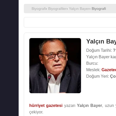
Biyografi
›
Biyografiler
›
Yalçın Bayer
› Biyografi
Yalçın Ba
Doğum Tarihi:
?
Yalçın Bayer ka
Burcu:
Meslek:
Gazete
Doğum Yeri:
Ço
hürriyet gazetesi
yazarı
Yalçın Bayer
, uzun 
çekiyor.