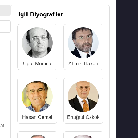
İlgili Biyografiler
Uğur Mumcu
Ahmet Hakan
Hasan Cemal
Ertuğrul Özkök
kat