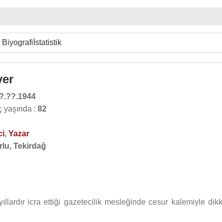
Biyografi
İstatistik
yer
?.??.1944
ç yaşında :
82
ci
,
Yazar
rlu, Tekirdağ
yıllardır icra ettiği gazetecilik mesleğinde cesur kalemiyle dik