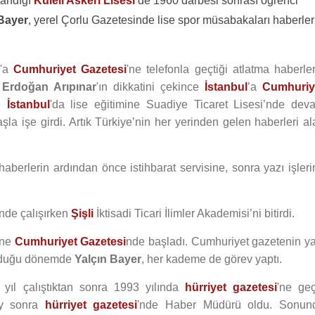
zandığı
Kuleli Askeri Lisesi
de 1960 darbesi sonrası öğrenci
 Bayer
, yerel Çorlu Gazetesinde lise spor müsabakaları haberler
'a
Cumhuriyet Gazetesi
'ne telefonla geçtiği atlatma haberler
ü
Erdoğan Arıpınar
'ın dikkatini çekince
İstanbul
’a
Cumhuriy
ği
İstanbul
'da lise eğitimine Suadiye Ticaret Lisesi’nde dev
la işe girdi. Artık Türkiye’nin her yerinden gelen haberleri al
 haberlerin ardından önce istihbarat servisine, sonra yazı işler
'nde çalışırken
Şişli
İktisadi Ticari İlimler Akademisi’ni bitirdi.
ine
Cumhuriyet Gazetesi
nde başladı. Cumhuriyet gazetenin ya
lduğu dönemde
Yalçın Bayer
, her kademe de görev yaptı.
 yıl çalıştıktan sonra 1993 yılında
hürriyet gazetesi
'ne geç
 ay sonra
hürriyet gazetesi
'nde Haber Müdürü oldu. Sonun